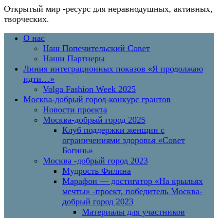
Открытый мир
-ресурс для неравнодушных, активных,
творческих.
Перейти
Основное
О нас
к
меню
Наш Попечительский Совет
содержимому
Наши Партнеры
Линия интеграционных показов «Я продолжаю
идти…»
Volga Fashion Week 2025
Москва-добрый город-конкурс грантов
Новости проекта
Москва-добрый город 2025
Клуб поддержки женщин с
ограничениями здоровья «Совет
Богинь»
Москва -добрый город 2023
Мудрость Филина
Марафон — достигатор «На крыльях
мечты» -проект, победитель Москва-
добрый город 2023
Материалы для участников