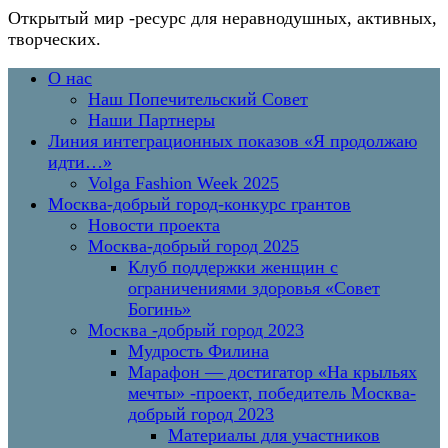
Открытый мир
-ресурс для неравнодушных, активных,
творческих.
Перейти
Основное
О нас
к
меню
Наш Попечительский Совет
содержимому
Наши Партнеры
Линия интеграционных показов «Я продолжаю
идти…»
Volga Fashion Week 2025
Москва-добрый город-конкурс грантов
Новости проекта
Москва-добрый город 2025
Клуб поддержки женщин с
ограничениями здоровья «Совет
Богинь»
Москва -добрый город 2023
Мудрость Филина
Марафон — достигатор «На крыльях
мечты» -проект, победитель Москва-
добрый город 2023
Материалы для участников