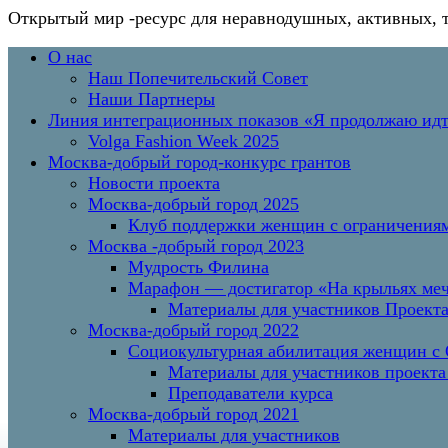
Открытый мир
-ресурс для неравнодушных, активных, 
Перейти
Основное
О нас
к
меню
Наш Попечительский Совет
содержимому
Наши Партнеры
Линия интеграционных показов «Я продолжаю и
Volga Fashion Week 2025
Москва-добрый город-конкурс грантов
Новости проекта
Москва-добрый город 2025
Клуб поддержки женщин с ограничениям
Москва -добрый город 2023
Мудрость Филина
Марафон — достигатор «На крыльях меч
Материалы для участников Проект
Москва-добрый город 2022
Социокультурная абилитация женщин с О
Материалы для участников проекта
Преподаватели курса
Москва-добрый город 2021
Материалы для участников