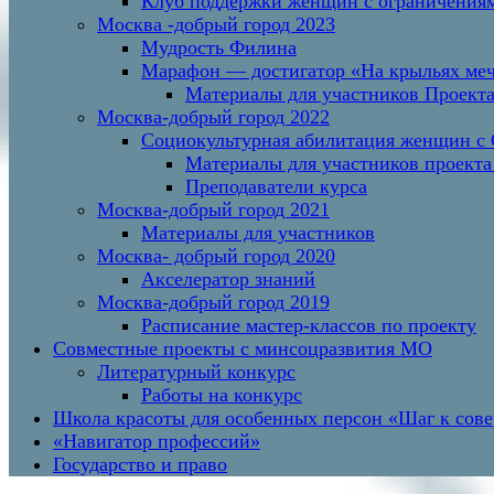
Клуб поддержки женщин с ограничениям
Москва -добрый город 2023
Мудрость Филина
Марафон — достигатор «На крыльях меч
Материалы для участников Проект
Москва-добрый город 2022
Социокультурная абилитация женщин с О
Материалы для участников проекта
Преподаватели курса
Москва-добрый город 2021
Материалы для участников
Москва- добрый город 2020
Акселератор знаний
Москва-добрый город 2019
Расписание мастер-классов по проекту
Совместные проекты с минсоцразвития МО
Литературный конкурс
Работы на конкурс
Школа красоты для особенных персон «Шаг к сов
«Навигатор профессий»
Государство и право