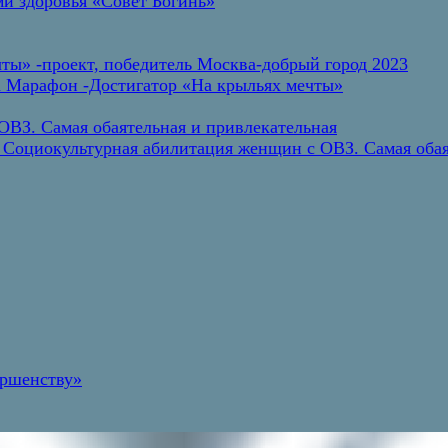
и здоровья «Совет Богинь»
ты» -проект, победитель Москва-добрый город 2023
а Марафон -Достигатор «На крыльях мечты»
ВЗ. Самая обаятельная и привлекательная
 Социокультурная абилитация женщин с ОВЗ. Самая обая
ершенству»