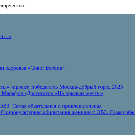
творческих.
дти…»
и здоровья «Совет Богинь»
ты» -проект, победитель Москва-добрый город 2023
а Марафон -Достигатор «На крыльях мечты»
ВЗ. Самая обаятельная и привлекательная
 Социокультурная абилитация женщин с ОВЗ. Самая обая