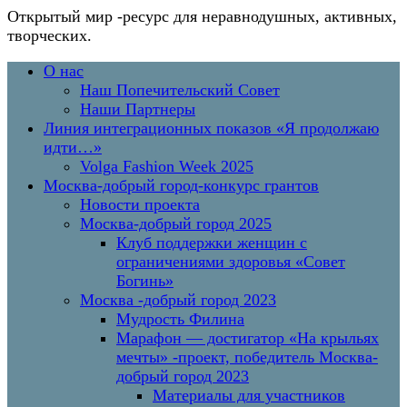
Открытый мир
-ресурс для неравнодушных, активных,
творческих.
Перейти
Основное
О нас
к
меню
Наш Попечительский Совет
содержимому
Наши Партнеры
Линия интеграционных показов «Я продолжаю
идти…»
Volga Fashion Week 2025
Москва-добрый город-конкурс грантов
Новости проекта
Москва-добрый город 2025
Клуб поддержки женщин с
ограничениями здоровья «Совет
Богинь»
Москва -добрый город 2023
Мудрость Филина
Марафон — достигатор «На крыльях
мечты» -проект, победитель Москва-
добрый город 2023
Материалы для участников