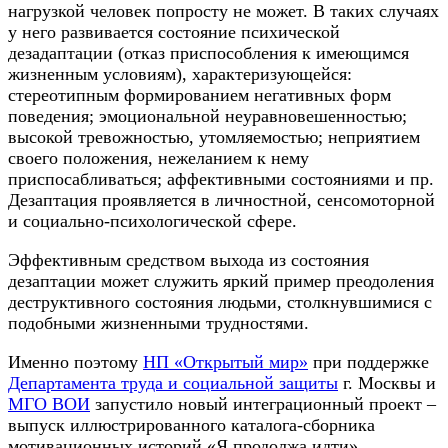
нагрузкой человек попросту не может. В таких случаях
у него развивается состояние психической
дезадаптации (отказ приспособления к имеющимся
жизненным условиям), характеризующейся:
стереотипным формированием негативных форм
поведения; эмоциональной неуравновешенностью;
высокой тревожностью, утомляемостью; неприятием
своего положения, нежеланием к нему
приспосабливаться; аффективными состояниями и пр.
Дезаптация проявляется в личностной, сенсомоторной
и социально-психологической сфере.
Эффективным средством выхода из состояния
дезаптации может служить яркий пример преодоления
деструктивного состояния людьми, столкнувшимися с
подобными жизненными трудностями.
Именно поэтому
НП «Открытый мир»
при поддержке
Департамента труда и социальной защиты
г. Москвы и
МГО ВОИ
запустило новый интеграционный проект –
выпуск иллюстрированного каталога-сборника
мотивационных историй «Я продолжа идти».