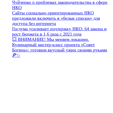
Чуйченко о проблемах законодательства в сфере
НКО
Сайты социально ориентированных НКО
предложили включить в «белые списки» для
доступа без интернета
Госдума усиливает поддержку НКО: 64 закона и
рост бюджета в 1,6 раза с 2021 года
💥 ВНИМАНИЕ! Мы меняем локацию.
Кулинарный мастер-класс проекта «Совет
Богинь»: готовим вкусный ужин своими руками
🍕✨