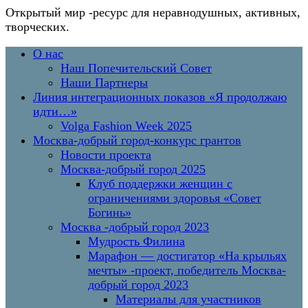
Открытый мир
-ресурс для неравнодушных, активных,
творческих.
Перейти
Основное
О нас
к
меню
Наш Попечительский Совет
содержимому
Наши Партнеры
Линия интеграционных показов «Я продолжаю
идти…»
Volga Fashion Week 2025
Москва-добрый город-конкурс грантов
Новости проекта
Москва-добрый город 2025
Клуб поддержки женщин с
ограничениями здоровья «Совет
Богинь»
Москва -добрый город 2023
Мудрость Филина
Марафон — достигатор «На крыльях
мечты» -проект, победитель Москва-
добрый город 2023
Материалы для участников