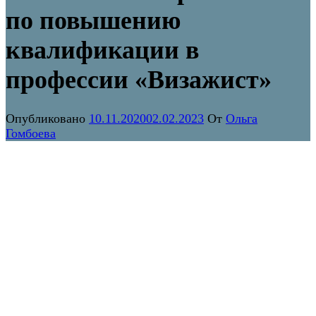
по повышению
квалификации в
профессии «Визажист»
Опубликовано
10.11.2020
02.02.2023
От
Ольга
Гомбоева