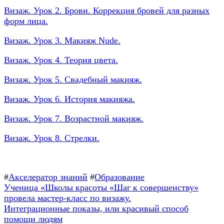
Визаж. Урок 2. Брови. Коррекция бровей для разных
форм лица.
Визаж. Урок 3. Макияж Nude.
Визаж. У
рок 4. Теория цвета.
Визаж. Урок 5. Свадебный макияж.
Визаж. Урок 6. История макияжа.
Визаж. Урок 7. Возрастной макияж.
Визаж. Урок 8. Стрелки.
#
Акселератор знаний
#
Образование
Навигация
Предыдущая
Ученица «Школы красоты «Шаг к совершенству»
запись:
провела мастер-класс по визажу.
по
Следующая
Интеграционные показы, или красивый способ
записям
запись:
помощи людям