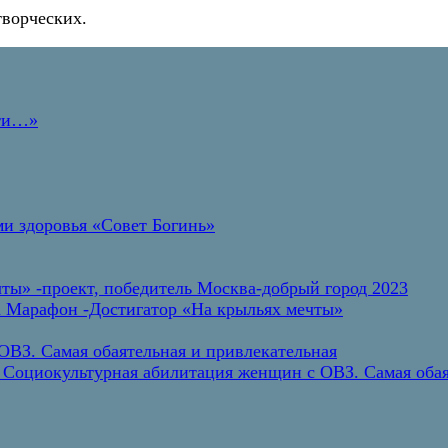
творческих.
дти…»
и здоровья «Совет Богинь»
ты» -проект, победитель Москва-добрый город 2023
а Марафон -Достигатор «На крыльях мечты»
ВЗ. Самая обаятельная и привлекательная
 Социокультурная абилитация женщин с ОВЗ. Самая обая