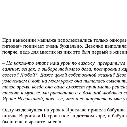
При нанесении макияжа использовались только однора
гигиена» понимает очень буквально. Девочки выполнял
поярче, ведь для многих из них это был первый в жизн
– На каком-то этапе наш урок по визажу превратился в
важных вещах, о выборе любимого дела, построении ка
своего? Любой? Даже ценой собственной жизни? Девоч
увлечением и вот на моем уроке она пыталась выяснить
такое время, когда она сама сможет принимать решени
талант к музыке или рисованию и с большой любовью 
Ирине Несивкиной, похоже, что и ее напутствия мне у
Одну из девчушек на урок к Ярославе привела бабушка.
внучка Вероника Петрова поет в детском хоре, и бабушк
были еще выразительнее!»