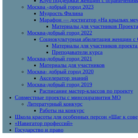
Клуб поддержки женщин с ограничениям
Москва -добрый город 2023
Мудрость Филина
Марафон — достигатор «На крыльях меч
Материалы для участников Проект
Москва-добрый город 2022
Социокультурная абилитация женщин с О
Материалы для участников проекта
Преподаватели курса
Москва-добрый город 2021
Материалы для участников
Москва- добрый город 2020
Акселератор знаний
Москва-добрый город 2019
Расписание мастер-классов по проекту
Совместные проекты с минсоцразвития МО
Литературный конкурс
Работы на конкурс
Школа красоты для особенных персон «Шаг к сов
«Навигатор профессий»
Государство и право