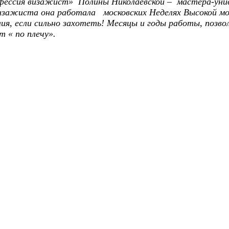
офессия визажист» Полины Николаевской – мастера-ун
визажиста она работала московских Неделях Высокой мо
ия, если сильно захотеть! Месяцы и годы работы, позв
 « по плечу».