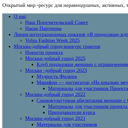
Открытый мир
-ресурс для неравнодушных, активных, 
Перейти
Основное
О нас
к
меню
Наш Попечительский Совет
содержимому
Наши Партнеры
Линия интеграционных показов «Я продолжаю и
Volga Fashion Week 2025
Москва-добрый город-конкурс грантов
Новости проекта
Москва-добрый город 2025
Клуб поддержки женщин с ограничениям
Москва -добрый город 2023
Мудрость Филина
Марафон — достигатор «На крыльях меч
Материалы для участников Проект
Москва-добрый город 2022
Социокультурная абилитация женщин с О
Материалы для участников проекта
Преподаватели курса
Москва-добрый город 2021
Материалы для участников