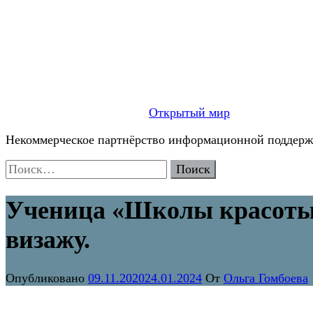
Открытый мир
Некоммерческое партнёрство информационной поддержк
Найти:
Ученица «Школы красоты 
визажу.
Опубликовано
09.11.2020
24.01.2024
От
Ольга Гомбоева