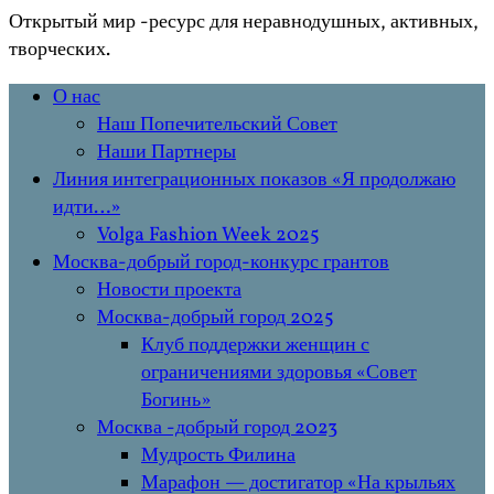
Открытый мир
-ресурс для неравнодушных, активных,
творческих.
Перейти
Основное
О нас
к
меню
Наш Попечительский Совет
содержимому
Наши Партнеры
Линия интеграционных показов «Я продолжаю
идти…»
Volga Fashion Week 2025
Москва-добрый город-конкурс грантов
Новости проекта
Москва-добрый город 2025
Клуб поддержки женщин с
ограничениями здоровья «Совет
Богинь»
Москва -добрый город 2023
Мудрость Филина
Марафон — достигатор «На крыльях