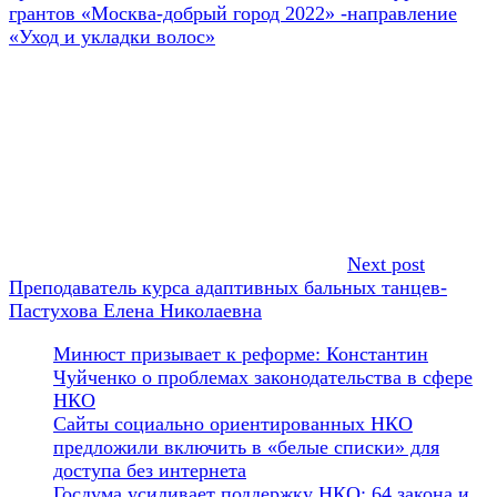
грантов «Москва-добрый город 2022» -направление
«Уход и укладки волос»
Next post
Преподаватель курса адаптивных бальных танцев-
Пастухова Елена Николаевна
Минюст призывает к реформе: Константин
Чуйченко о проблемах законодательства в сфере
НКО
Сайты социально ориентированных НКО
предложили включить в «белые списки» для
доступа без интернета
Госдума усиливает поддержку НКО: 64 закона и