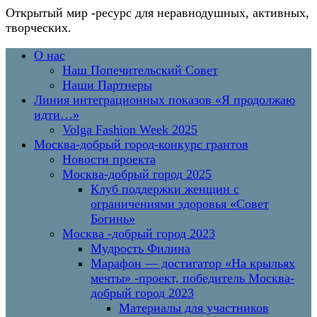
Открытый мир
-ресурс для неравнодушных, активных,
творческих.
Перейти
Основное
О нас
к
меню
Наш Попечительский Совет
содержимому
Наши Партнеры
Линия интеграционных показов «Я продолжаю
идти…»
Volga Fashion Week 2025
Москва-добрый город-конкурс грантов
Новости проекта
Москва-добрый город 2025
Клуб поддержки женщин с
ограничениями здоровья «Совет
Богинь»
Москва -добрый город 2023
Мудрость Филина
Марафон — достигатор «На крыльях
мечты» -проект, победитель Москва-
добрый город 2023
Материалы для участников