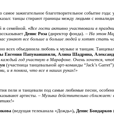
 самое зажигательное благотворительное событие года: 
казал: танцы стирают границы между людьми с инвалидн
й и семейной.
«
Все гости активно участвовали в праздни
ассказывает
Денис Роза
(директор фонда). –
На этом Мар
 нас узнают все больше и больше людей и хотят стать 
, но всех объединила любовь к музыке и танцам. Танцева
олы Евгения Папунаишвили, Алина Шадрина, Алексан
 каждый год участвую в Марафоне. Очень хочется, чтоб
тун
(участница танцевальной арт-команды “Jack’s Garret”)
, и я поняла, что все в наших руках!»
тия пели и танцевали под самые любимые песни, особен
казывают артисты. –
Музыка действительно сближает: в
ятиях!»
никова
(ведущая телеканала «Дождь»)
, Денис Бондарков