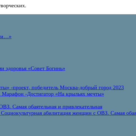
творческих.
дти…»
и здоровья «Совет Богинь»
ты» -проект, победитель Москва-добрый город 2023
а Марафон -Достигатор «На крыльях мечты»
ВЗ. Самая обаятельная и привлекательная
 Социокультурная абилитация женщин с ОВЗ. Самая обая