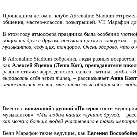
Прошедшим летом в клубе Adrenaline Stadium отгремело
общения, мастер-классов, розыгрышей. VII Марафон до
В этом году атмосфера праздника была особенно уютно
общались друг с другом, получали призы в конкурсах,
– р
музыкантов, ведущих, танцоров. Очень здорово, что о
В Adrenaline Stadium собрались люди разных возрастов
как
Алексей Яценко (Леша Кот), преподаватели шк
разных стилях: афро, дэнсхол, сальса, латина, зумба.
«Я
выражать себя через танец,
– рассказывает
Анна Ков
относиться к жизни, мне стало легче общаться с людьми
Вместе с
вокальной группой «Пятеро»
гости мероприя
музыкантов».
«Мы любим наших «лучших друзей,
– расс
как можно больше людей участвовало в таких меропри
Вели Марафон такие ведущие, как
Евгения Воскобой