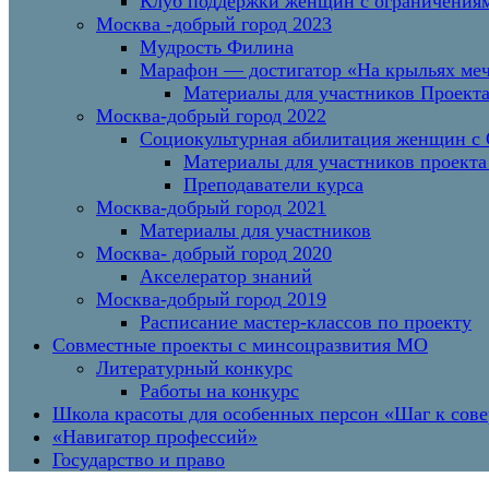
Клуб поддержки женщин с ограничениям
Москва -добрый город 2023
Мудрость Филина
Марафон — достигатор «На крыльях меч
Материалы для участников Проект
Москва-добрый город 2022
Социокультурная абилитация женщин с О
Материалы для участников проекта
Преподаватели курса
Москва-добрый город 2021
Материалы для участников
Москва- добрый город 2020
Акселератор знаний
Москва-добрый город 2019
Расписание мастер-классов по проекту
Совместные проекты с минсоцразвития МО
Литературный конкурс
Работы на конкурс
Школа красоты для особенных персон «Шаг к сов
«Навигатор профессий»
Государство и право