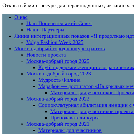
Открытый мир
-ресурс для неравнодушных, активных, 
Перейти
Основное
О нас
к
меню
Наш Попечительский Совет
содержимому
Наши Партнеры
Линия интеграционных показов «Я продолжаю и
Volga Fashion Week 2025
Москва-добрый город-конкурс грантов
Новости проекта
Москва-добрый город 2025
Клуб поддержки женщин с ограничениям
Москва -добрый город 2023
Мудрость Филина
Марафон — достигатор «На крыльях меч
Материалы для участников Проект
Москва-добрый город 2022
Социокультурная абилитация женщин с О
Материалы для участников проекта
Преподаватели курса
Москва-добрый город 2021
Материалы для участников