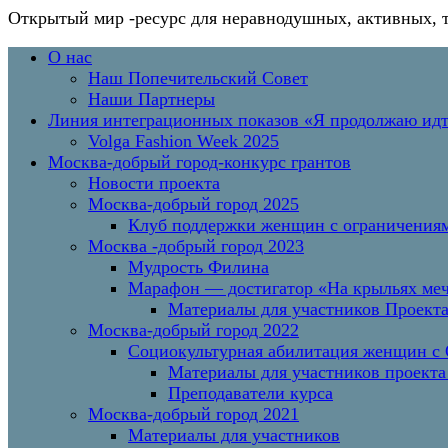
Открытый мир
-ресурс для неравнодушных, активных, 
Перейти
Основное
О нас
к
меню
Наш Попечительский Совет
содержимому
Наши Партнеры
Линия интеграционных показов «Я продолжаю и
Volga Fashion Week 2025
Москва-добрый город-конкурс грантов
Новости проекта
Москва-добрый город 2025
Клуб поддержки женщин с ограничениям
Москва -добрый город 2023
Мудрость Филина
Марафон — достигатор «На крыльях меч
Материалы для участников Проект
Москва-добрый город 2022
Социокультурная абилитация женщин с О
Материалы для участников проекта
Преподаватели курса
Москва-добрый город 2021
Материалы для участников