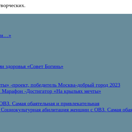
творческих.
дти…»
и здоровья «Совет Богинь»
ты» -проект, победитель Москва-добрый город 2023
а Марафон -Достигатор «На крыльях мечты»
ВЗ. Самая обаятельная и привлекательная
 Социокультурная абилитация женщин с ОВЗ. Самая обая