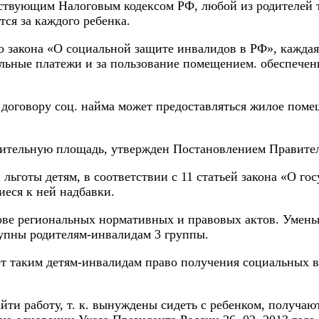
йствующим Налоговым кодексом РФ, любой из родителей 
тся за каждого ребенка.
 закона «О социальной защите инвалидов в РФ», каждая 
льные платежи и за пользование помещением. обеспечение
 договору соц. найма может предоставляться жилое пом
ельную площадь, утвержден Постановлением Правительст
льготы детям, в соответствии с 11 статьей закона «О 
иеся к ней надбавки.
ове региональных нормативных и правовых актов. Умень
тупны родителям-инвалидам 3 группы.
ет таким детям-инвалидам право получения социальных в
йти работу, т. к. вынуждены сидеть с ребенком, получа