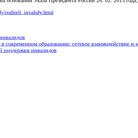
 основании Указа Президента России 26. 02. 2013 года, 
dy/roditeli_invalidy.html
 инвалидов
 современном образовании: сетевое взаимодействие и 
й поддержки инвалидов