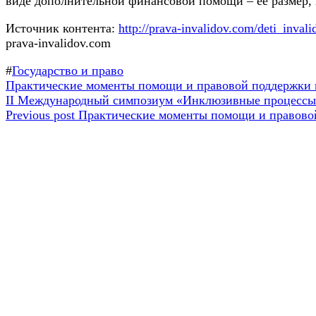
виде дополнительной финансовой помощи – ее размер, на
Источник контента:
http://prava-invalidov.com/deti_invali
prava-invalidov.com
#
Государство и право
Навигация
Предыдущая
Практические моменты помощи и правовой поддержки
запись:
Следующая
II Международный симпозиум «Инклюзивные процессы в
по
запись:
Previous post
Практические моменты помощи и правово
записям