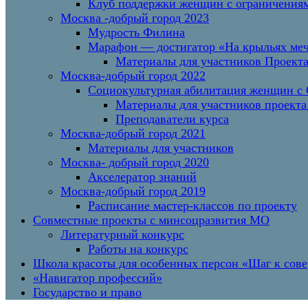
Клуб поддержки женщин с ограничениям
Москва -добрый город 2023
Мудрость Филина
Марафон — достигатор «На крыльях меч
Материалы для участников Проект
Москва-добрый город 2022
Социокультурная абилитация женщин с О
Материалы для участников проекта
Преподаватели курса
Москва-добрый город 2021
Материалы для участников
Москва- добрый город 2020
Акселератор знаний
Москва-добрый город 2019
Расписание мастер-классов по проекту
Совместные проекты с минсоцразвития МО
Литературный конкурс
Работы на конкурс
Школа красоты для особенных персон «Шаг к сов
«Навигатор профессий»
Государство и право