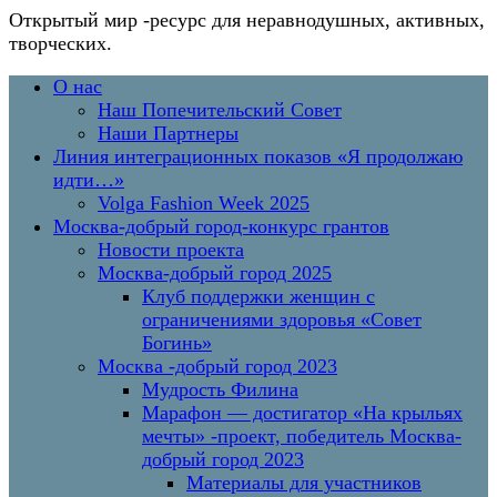
Открытый мир
-ресурс для неравнодушных, активных,
творческих.
Перейти
Основное
О нас
к
меню
Наш Попечительский Совет
содержимому
Наши Партнеры
Линия интеграционных показов «Я продолжаю
идти…»
Volga Fashion Week 2025
Москва-добрый город-конкурс грантов
Новости проекта
Москва-добрый город 2025
Клуб поддержки женщин с
ограничениями здоровья «Совет
Богинь»
Москва -добрый город 2023
Мудрость Филина
Марафон — достигатор «На крыльях
мечты» -проект, победитель Москва-
добрый город 2023
Материалы для участников