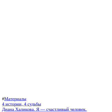
#
Материалы
Навигация
Предыдущая
4 истории, 4 судьбы
запись:
Следующая
Диана Халикова. Я — счастливый человек.