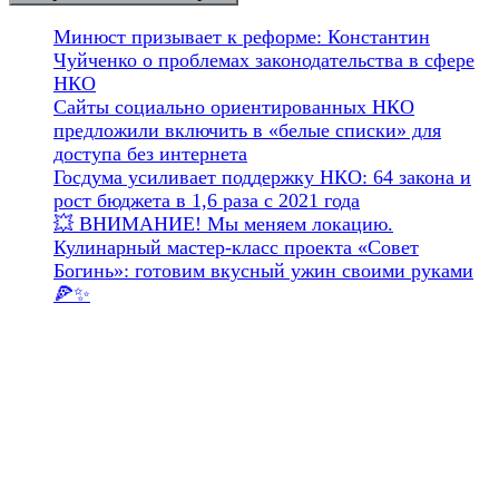
Минюст призывает к реформе: Константин
Чуйченко о проблемах законодательства в сфере
НКО
Сайты социально ориентированных НКО
предложили включить в «белые списки» для
доступа без интернета
Госдума усиливает поддержку НКО: 64 закона и
рост бюджета в 1,6 раза с 2021 года
💥 ВНИМАНИЕ! Мы меняем локацию.
Кулинарный мастер-класс проекта «Совет
Богинь»: готовим вкусный ужин своими руками
🍕✨