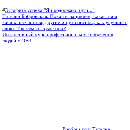
#
Эстафета успеха "Я продолжаю идти..."
Навигация
Предыдущая
Татьяна Бобровская. Пока ты зациклен, какая твоя
запись:
жизнь несчастная, другие ищут способы, как улучшить
по
свою..Так чем ты хуже них?
записям
Следующая
Интенсивный курс профессионального обучения
запись:
людей с ОВЗ
Previous post
Татьяна