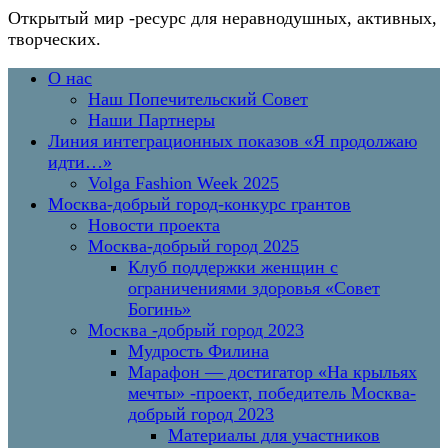
Открытый мир
-ресурс для неравнодушных, активных,
творческих.
Перейти
Основное
О нас
к
меню
Наш Попечительский Совет
содержимому
Наши Партнеры
Линия интеграционных показов «Я продолжаю
идти…»
Volga Fashion Week 2025
Москва-добрый город-конкурс грантов
Новости проекта
Москва-добрый город 2025
Клуб поддержки женщин с
ограничениями здоровья «Совет
Богинь»
Москва -добрый город 2023
Мудрость Филина
Марафон — достигатор «На крыльях
мечты» -проект, победитель Москва-
добрый город 2023
Материалы для участников