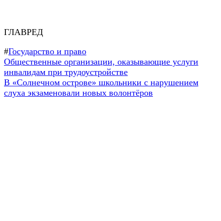
ГЛАВРЕД
#
Государство и право
Навигация
Предыдущая
Общественные организации, оказывающие услуги
запись:
инвалидам при трудоустройстве
по
Следующая
В «Солнечном острове» школьники с нарушением
записям
запись:
слуха экзаменовали новых волонтёров