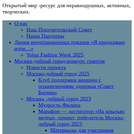
Открытый мир
-ресурс для неравнодушных, активных,
творческих.
Перейти
Основное
О нас
к
меню
Наш Попечительский Совет
содержимому
Наши Партнеры
Линия интеграционных показов «Я продолжаю
идти…»
Volga Fashion Week 2025
Москва-добрый город-конкурс грантов
Новости проекта
Москва-добрый город 2025
Клуб поддержки женщин с
ограничениями здоровья «Совет
Богинь»
Москва -добрый город 2023
Мудрость Филина
Марафон — достигатор «На крыльях
мечты» -проект, победитель Москва-
добрый город 2023
Материалы для участников