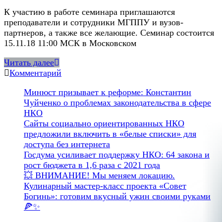
К участию в работе семинара приглашаются
преподаватели и сотрудники МГППУ и вузов-
партнеров, а также все желающие. Семинар состоится
15.11.18 11:00 МСК в Московском
Читать далее
Комментарий
Минюст призывает к реформе: Константин
Чуйченко о проблемах законодательства в сфере
НКО
Сайты социально ориентированных НКО
предложили включить в «белые списки» для
доступа без интернета
Госдума усиливает поддержку НКО: 64 закона и
рост бюджета в 1,6 раза с 2021 года
💥 ВНИМАНИЕ! Мы меняем локацию.
Кулинарный мастер-класс проекта «Совет
Богинь»: готовим вкусный ужин своими руками
🍕✨