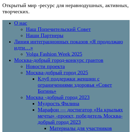
Открытый мир
-ресурс для неравнодушных, активных,
творческих.
Перейти
Основное
О нас
к
меню
Наш Попечительский Совет
содержимому
Наши Партнеры
Линия интеграционных показов «Я продолжаю
идти…»
Volga Fashion Week 2025
Москва-добрый город-конкурс грантов
Новости проекта
Москва-добрый город 2025
Клуб поддержки женщин с
ограничениями здоровья «Совет
Богинь»
Москва -добрый город 2023
Мудрость Филина
Марафон — достигатор «На крыльях
мечты» -проект, победитель Москва-
добрый город 2023
Материалы для участников