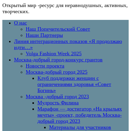
Открытый мир
-ресурс для неравнодушных, активных,
творческих.
Перейти
Основное
О нас
к
меню
Наш Попечительский Совет
содержимому
Наши Партнеры
Линия интеграционных показов «Я продолжаю
идти…»
Volga Fashion Week 2025
Москва-добрый город-конкурс грантов
Новости проекта
Москва-добрый город 2025
Клуб поддержки женщин с
ограничениями здоровья «Совет
Богинь»
Москва -добрый город 2023
Мудрость Филина
Марафон — достигатор «На крыльях
мечты» -проект, победитель Москва-
добрый город 2023
Материалы для участников