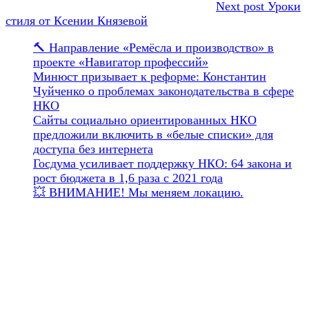
Next post
Уроки
стиля от Ксении Князевой
🔨 Направление «Ремёсла и производство» в
проекте «Навигатор профессий»
Минюст призывает к реформе: Константин
Чуйченко о проблемах законодательства в сфере
НКО
Сайты социально ориентированных НКО
предложили включить в «белые списки» для
доступа без интернета
Госдума усиливает поддержку НКО: 64 закона и
рост бюджета в 1,6 раза с 2021 года
💥 ВНИМАНИЕ! Мы меняем локацию.