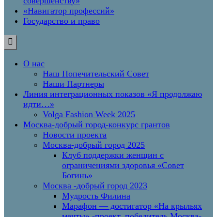
совершенству»
«Навигатор профессий»
Государство и право
О нас
Наш Попечительский Совет
Наши Партнеры
Линия интеграционных показов «Я продолжаю
идти…»
Volga Fashion Week 2025
Москва-добрый город-конкурс грантов
Новости проекта
Москва-добрый город 2025
Клуб поддержки женщин с
ограничениями здоровья «Совет
Богинь»
Москва -добрый город 2023
Мудрость Филина
Марафон — достигатор «На крыльях
мечты» -проект, победитель Москва-