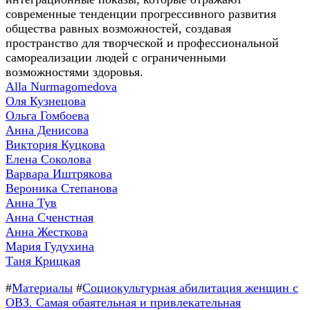
современные тенденции прогрессивного развития
общества равных возможностей, создавая
пространство для творческой и профессиональной
самореализации людей с ограниченными
возможностями здоровья.
Alla Nurmagomedova
Оля Кузнецова
Ольга Гомбоева
Анна Денисова
Виктория Куцкова
Елена Соколова
Варвара Иштрякова
Вероника Степанова
Анна Тув
Анна Сченстная
Анна Жесткова
Мария Гудухина
Таня Крицкая
#
Материалы
#
Социокультурная абилитация женщин с
ОВЗ. Самая обаятельная и привлекательная