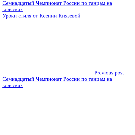
Навигация
Предыдущая
Семнадцатый Чемпионат России по танцам на
запись:
колясках
по
Следующая
Уроки стиля от Ксении Князевой
записям
запись:
Previous post
Семнадцатый Чемпионат России по танцам на
колясках