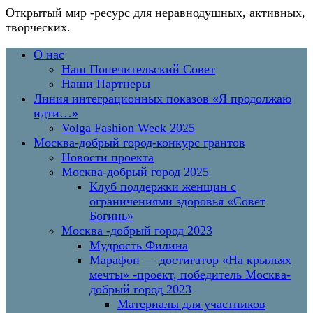
Открытый мир
-ресурс для неравнодушных, активных,
творческих.
Перейти
Основное
О нас
к
меню
Наш Попечительский Совет
содержимому
Наши Партнеры
Линия интеграционных показов «Я продолжаю
идти…»
Volga Fashion Week 2025
Москва-добрый город-конкурс грантов
Новости проекта
Москва-добрый город 2025
Клуб поддержки женщин с
ограничениями здоровья «Совет
Богинь»
Москва -добрый город 2023
Мудрость Филина
Марафон — достигатор «На крыльях
мечты» -проект, победитель Москва-
добрый город 2023
Материалы для участников