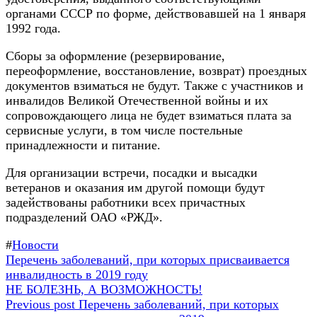
органами СССР по форме, действовавшей на 1 января
1992 года.
Сборы за оформление (резервирование,
переоформление, восстановление, возврат) проездных
документов взиматься не будут. Также с участников и
инвалидов Великой Отечественной войны и их
сопровождающего лица не будет взиматься плата за
сервисные услуги, в том числе постельные
принадлежности и питание.
Для организации встречи, посадки и высадки
ветеранов и оказания им другой помощи будут
задействованы работники всех причастных
подразделений ОАО «РЖД».
#
Новости
Навигация
Предыдущая
Перечень заболеваний, при которых присваивается
запись:
инвалидность в 2019 году
по
Следующая
НЕ БОЛЕЗНЬ, А ВОЗМОЖНОСТЬ!
записям
запись:
Previous post
Перечень заболеваний, при которых