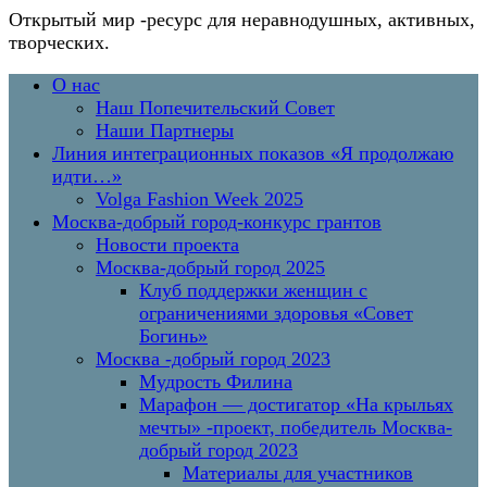
Открытый мир
-ресурс для неравнодушных, активных,
творческих.
Перейти
Основное
О нас
к
меню
Наш Попечительский Совет
содержимому
Наши Партнеры
Линия интеграционных показов «Я продолжаю
идти…»
Volga Fashion Week 2025
Москва-добрый город-конкурс грантов
Новости проекта
Москва-добрый город 2025
Клуб поддержки женщин с
ограничениями здоровья «Совет
Богинь»
Москва -добрый город 2023
Мудрость Филина
Марафон — достигатор «На крыльях
мечты» -проект, победитель Москва-
добрый город 2023
Материалы для участников