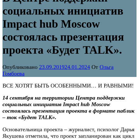
социальных инициатив
Impact hub Moscow
состоялась презентация
проекта «Будет TALK».
Опубликовано
23.09.2019
24.01.2024
От
Ольга
Гомбоева
ВСЕ ХОТЯТ БЫТЬ ОСОБЕННЫМИ… И РАВНЫМИ!
14 сентября на территории Центра поддержки
социальных инициатив
I
mpact hub
M
oscow
состоялась презентация проекта в формате паблик
– ток «Будет TALK».
Основательница проекта – журналист, психолог Дарья
Якушева отметила, что проект запланирован как цикл