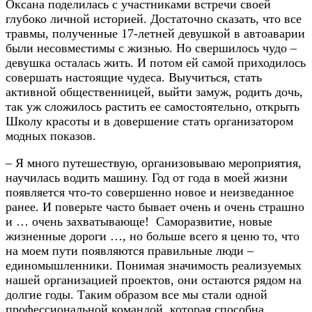
Оксана поделилась с участниками встречи своей
глубоко личной историей. Достаточно сказать, что все
травмы, полученные 17-летней девушкой в автоаварии
были несовместимы с жизнью. Но свершилось чудо –
девушка осталась жить. И потом ей самой приходилось
совершать настоящие чудеса. Выучиться, стать
активной общественницей, выйти замуж, родить дочь,
так уж сложилось растить ее самостоятельно, открыть
Школу красоты и в довершение стать организатором
модных показов.
– Я много путешествую, организовываю мероприятия,
научилась водить машину. Год от года в моей жизни
появляется что-то совершенно новое и неизведанное
ранее. И поверьте часто бывает очень и очень страшно
и … очень захватывающе! Саморазвитие, новые
жизненные дороги …, но больше всего я ценю то, что
на моем пути появляются правильные люди –
единомышленники. Понимая значимость реализуемых
нашей организацией проектов, они остаются рядом на
долгие годы. Таким образом все мы стали одной
профессиональной командой, которая способна