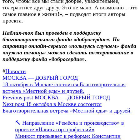
того, чтобы все мы стали добрее, уважительнее,
толерантнее друг другу. Это не мало. А возможно – это
самое главное в жизни!», – подводят итоги авторы
проекта.
Паблик-ток был проведен в поддержку
благотворительного фонда «добросердие». На
странице онлайн-сервиса «пользуясь случаем» фонда
«нужна помощь» можно сделать пожертвование в
поддержку фонда «добросердие».
#
Новости
Навигация
Предыдущая
МОСКВА — ДОБРЫЙ ГОРОД
запись:
Следующая
18 октября в Москве состоится Благотворительная
по
запись:
встреча «Местной еды» и друзей.
записям
Previous post
МОСКВА — ДОБРЫЙ ГОРОД
Next post
18 октября в Москве состоится
Благотворительная встреча «Местной еды» и друзей.
🔨 Направление «Ремёсла и производство» в
проекте «Навигатор профессий»
Минюст призывает к реформе: Константин