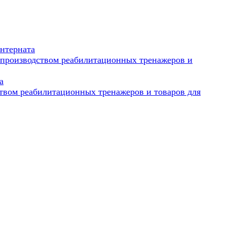
интерната
 производством реабилитационных тренажеров и
а
твом реабилитационных тренажеров и товаров для