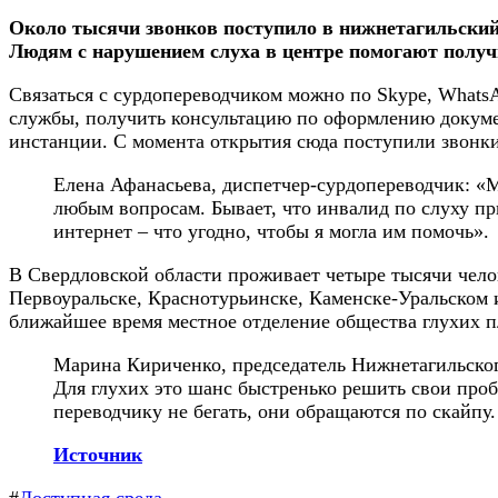
Около тысячи звонков поступило в нижнетагильский 
Людям с нарушением слуха в центре помогают полу
Связаться с сурдопереводчиком можно по Skype, Whats
службы, получить консультацию по оформлению докуме
инстанции. С момента открытия сюда поступили звонки
Елена Афанасьева, диспетчер-сурдопереводчик: «М
любым вопросам. Бывает, что инвалид по слуху пр
интернет – что угодно, чтобы я могла им помочь».
В Свердловской области проживает четыре тысячи челов
Первоуральске, Краснотурьинске, Каменске-Уральском и
ближайшее время местное отделение общества глухих п
Марина Кириченко, председатель Нижнетагильского
Для глухих это шанс быстренько решить свои пробл
переводчику не бегать, они обращаются по скайпу.
Источник