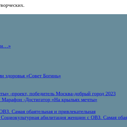
творческих.
дти…»
и здоровья «Совет Богинь»
ты» -проект, победитель Москва-добрый город 2023
а Марафон -Достигатор «На крыльях мечты»
ВЗ. Самая обаятельная и привлекательная
 Социокультурная абилитация женщин с ОВЗ. Самая обая