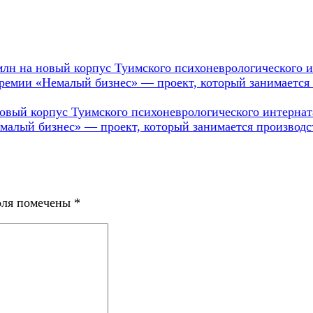
млн на новый корпус Туимского психоневрологического 
ремии «Немалый бизнес» — проект, который занимается
овый корпус Туимского психоневрологического интернат
малый бизнес» — проект, который занимается производс
оля помечены
*