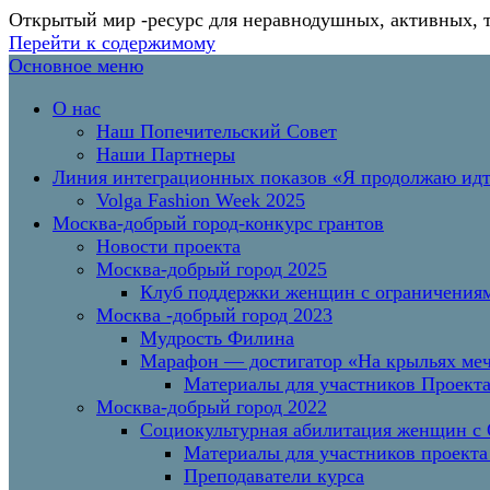
Открытый мир
-ресурс для неравнодушных, активных, 
Перейти к содержимому
Основное меню
О нас
Наш Попечительский Совет
Наши Партнеры
Линия интеграционных показов «Я продолжаю и
Volga Fashion Week 2025
Москва-добрый город-конкурс грантов
Новости проекта
Москва-добрый город 2025
Клуб поддержки женщин с ограничениям
Москва -добрый город 2023
Мудрость Филина
Марафон — достигатор «На крыльях меч
Материалы для участников Проект
Москва-добрый город 2022
Социокультурная абилитация женщин с О
Материалы для участников проекта
Преподаватели курса