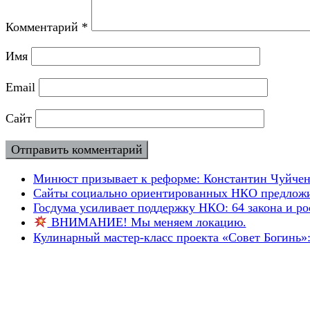
Комментарий
*
Имя
Email
Сайт
Минюст призывает к реформе: Константин Чуйченк
Сайты социально ориентированных НКО предложил
Госдума усиливает поддержку НКО: 64 закона и рос
ВНИМАНИЕ! Мы меняем локацию.
Кулинарный мастер-класс проекта «Совет Богинь