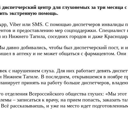
диспетчерский центр для глухонемых за три месяца с
чить экстренную помощь.
App, Viber или SMS. С помощью диспетчеров инвалиды п
нтов и предоставлению мер соцподдержки. Специалист п
 из Нижнего Тагила, соседних городов и даже Краснодар
ы давно добивались, чтобы был диспетчерский пост, и и
ишел в аптеку и не может общаться с фармацевтом. Они м
ек с нарушением слуха. Для них работает девять диспетч
 Нижнем Тагиле. В последнем, открывшемся в ноябре про
ланирует принять на работу больше диспетчеров, владе
 отделения Всероссийского общества глухих: «Мы этот пр
емы – записаться к врачу, на прием попасть, заказать т
 Всё рассказываешь, и уже на место идет подготовленны