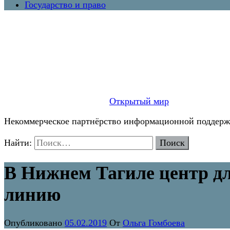
Государство и право
Открытый мир
Некоммерческое партнёрство информационной поддержк
Найти:
В Нижнем Тагиле центр дл
линию
Опубликовано
05.02.2019
От
Ольга Гомбоева