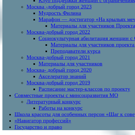
Клуб поддержки женщин с ограничениям
Москва -добрый город 2023
Мудрость Филина
Марафон — достигатор «На крыльях меч
Материалы для участников Проект
Москва-добрый город 2022
Социокультурная абилитация женщин с О
Материалы для участников проекта
Преподаватели курса
Москва-добрый город 2021
Материалы для участников
Москва- добрый город 2020
Акселератор знаний
Москва-добрый город 2019
Расписание мастер-классов по проекту
Совместные проекты с минсоцразвития МО
Литературный конкурс
Работы на конкурс
Школа красоты для особенных персон «Шаг к сов
«Навигатор профессий»
Государство и право