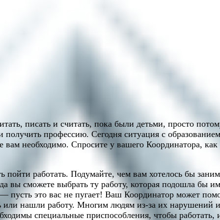
ать, писать и считать, пока были детьми, просто потом
и получить профессию. Сегодня ситуация с образованием
ое вам необходимо. Спросите у вашего Координатора, ка
ь пойти работать. Подумайте, чем вам хотелось бы занима
гда вы сможете выбрать ту работу, которая подошла бы и
 — пусть это вас не пугает! Ваш Координатор может помо
ь или нашли работу. Многим людям из-за их нарушений 
бходимы специальные приспособления, чтобы работать, и