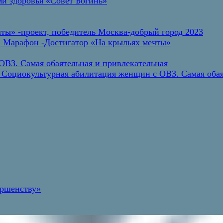
и здоровья «Совет Богинь»
ты» -проект, победитель Москва-добрый город 2023
а Марафон -Достигатор «На крыльях мечты»
ВЗ. Самая обаятельная и привлекательная
 Социокультурная абилитация женщин с ОВЗ. Самая обая
ершенству»