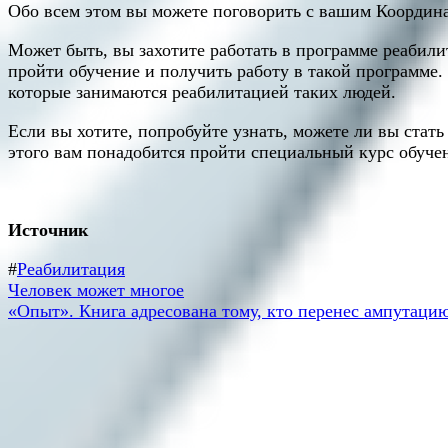
Обо всем этом вы можете поговорить с вашим Координ
Может быть, вы захотите работать в программе реабил
пройти обучение и получить работу в такой программе.
которые занимаются реабилитацией таких людей.
Если вы хотите, попробуйте узнать, можете ли вы стат
этого вам понадобится пройти специальный курс обучен
Источник
#
Реабилитация
Навигация
Предыдущая
Человек может многое
запись:
Следующая
«Опыт». Книга адресована тому, кто перенес ампутаци
по
запись:
записям