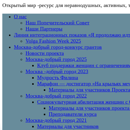
Открытый мир
-ресурс для неравнодушных, активных, 
Перейти
Основное
О нас
к
меню
Наш Попечительский Совет
содержимому
Наши Партнеры
Линия интеграционных показов «Я продолжаю и
Volga Fashion Week 2025
Москва-добрый город-конкурс грантов
Новости проекта
Москва-добрый город 2025
Клуб поддержки женщин с ограничениям
Москва -добрый город 2023
Мудрость Филина
Марафон — достигатор «На крыльях меч
Материалы для участников Проект
Москва-добрый город 2022
Социокультурная абилитация женщин с О
Материалы для участников проекта
Преподаватели курса
Москва-добрый город 2021
Материалы для участников