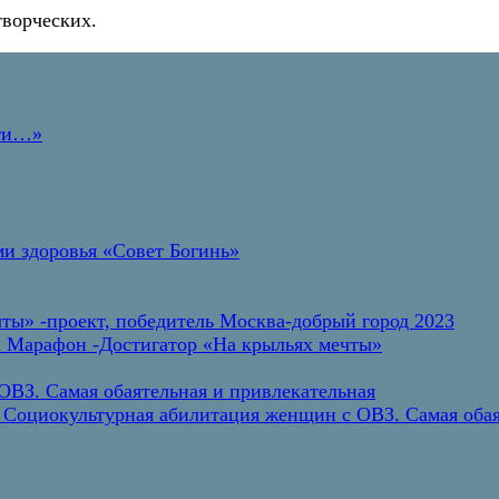
творческих.
дти…»
и здоровья «Совет Богинь»
ты» -проект, победитель Москва-добрый город 2023
а Марафон -Достигатор «На крыльях мечты»
ВЗ. Самая обаятельная и привлекательная
 Социокультурная абилитация женщин с ОВЗ. Самая обая