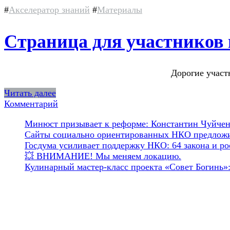
#
Акселератор знаний
#
Материалы
Страница для участников 
Дорогие участницы проекта «Семи
Читать далее
Комментарий
Минюст призывает к реформе: Константин Чуйченк
Сайты социально ориентированных НКО предложил
Госдума усиливает поддержку НКО: 64 закона и рос
💥 ВНИМАНИЕ! Мы меняем локацию.
Кулинарный мастер-класс проекта «Совет Богинь