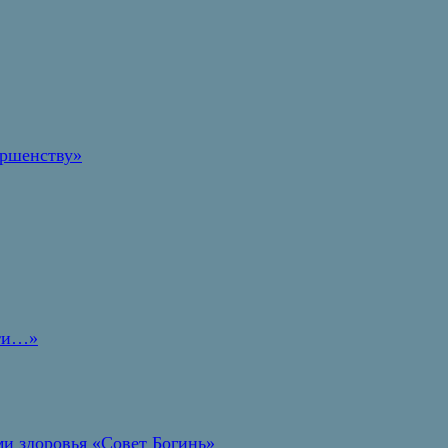
ершенству»
дти…»
и здоровья «Совет Богинь»