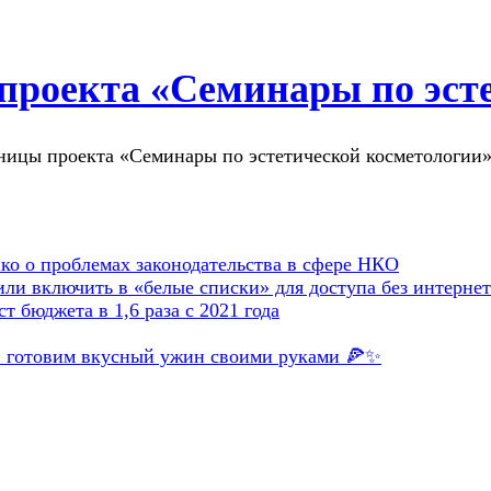
проекта «Семинары по эст
нары по эстетической косметолог
о о проблемах законодательства в сфере НКО
и включить в «белые списки» для доступа без интернет
т бюджета в 1,6 раза с 2021 года
»: готовим вкусный ужин своими руками 🍕✨