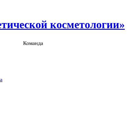
етической косметологии»
ии» Команда
а