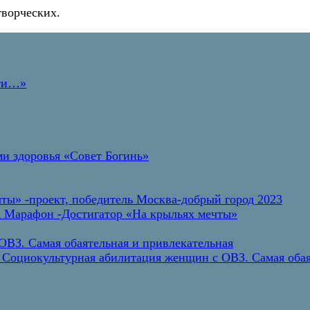
творческих.
дти…»
и здоровья «Совет Богинь»
ты» -проект, победитель Москва-добрый город 2023
а Марафон -Достигатор «На крыльях мечты»
ВЗ. Самая обаятельная и привлекательная
 Социокультурная абилитация женщин с ОВЗ. Самая обая