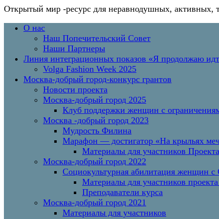
Открытый мир
-ресурс для неравнодушных, активных, 
Перейти
Основное
О нас
к
меню
Наш Попечительский Совет
содержимому
Наши Партнеры
Линия интеграционных показов «Я продолжаю и
Volga Fashion Week 2025
Москва-добрый город-конкурс грантов
Новости проекта
Москва-добрый город 2025
Клуб поддержки женщин с ограничениям
Москва -добрый город 2023
Мудрость Филина
Марафон — достигатор «На крыльях меч
Материалы для участников Проект
Москва-добрый город 2022
Социокультурная абилитация женщин с О
Материалы для участников проекта
Преподаватели курса
Москва-добрый город 2021
Материалы для участников