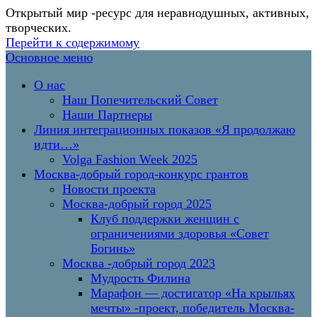
Открытый мир
-ресурс для неравнодушных, активных,
творческих.
Перейти к содержимому
Основное меню
О нас
Наш Попечительский Совет
Наши Партнеры
Линия интеграционных показов «Я продолжаю
идти…»
Volga Fashion Week 2025
Москва-добрый город-конкурс грантов
Новости проекта
Москва-добрый город 2025
Клуб поддержки женщин с
ограничениями здоровья «Совет
Богинь»
Москва -добрый город 2023
Мудрость Филина
Марафон — достигатор «На крыльях
мечты» -проект, победитель Москва-