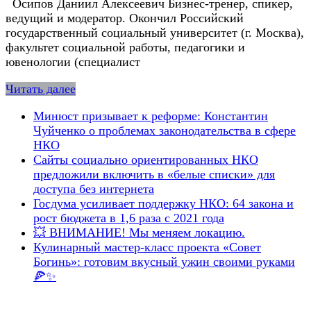
Осипов Даниил Алексеевич Бизнес-тренер, спикер,
ведущий и модератор. Окончил Российский
государственный социальный университет (г. Москва),
факультет социальной работы, педагогики и
ювенологии (специалист
Читать далее
Минюст призывает к реформе: Константин
Чуйченко о проблемах законодательства в сфере
НКО
Сайты социально ориентированных НКО
предложили включить в «белые списки» для
доступа без интернета
Госдума усиливает поддержку НКО: 64 закона и
рост бюджета в 1,6 раза с 2021 года
💥 ВНИМАНИЕ! Мы меняем локацию.
Кулинарный мастер-класс проекта «Совет
Богинь»: готовим вкусный ужин своими руками
🍕✨