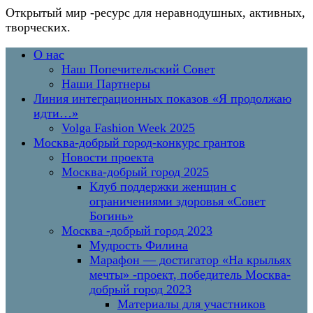
Открытый мир
-ресурс для неравнодушных, активных,
творческих.
Перейти
Основное
О нас
к
меню
Наш Попечительский Совет
содержимому
Наши Партнеры
Линия интеграционных показов «Я продолжаю
идти…»
Volga Fashion Week 2025
Москва-добрый город-конкурс грантов
Новости проекта
Москва-добрый город 2025
Клуб поддержки женщин с
ограничениями здоровья «Совет
Богинь»
Москва -добрый город 2023
Мудрость Филина
Марафон — достигатор «На крыльях
мечты» -проект, победитель Москва-
добрый город 2023
Материалы для участников