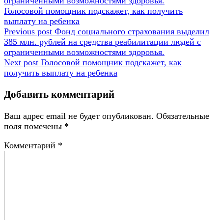
ограниченными возможностями здоровья.
записям
Следующая
Голосовой помощник подскажет, как получить
запись:
выплату на ребенка
Previous post
Фонд социального страхования выделил
385 млн. рублей на средства реабилитации людей с
ограниченными возможностями здоровья.
Next post
Голосовой помощник подскажет, как
получить выплату на ребенка
Добавить комментарий
Ваш адрес email не будет опубликован.
Обязательные
поля помечены
*
Комментарий
*