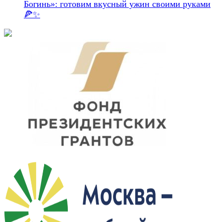
Богинь»: готовим вкусный ужин своими руками
🍕✨