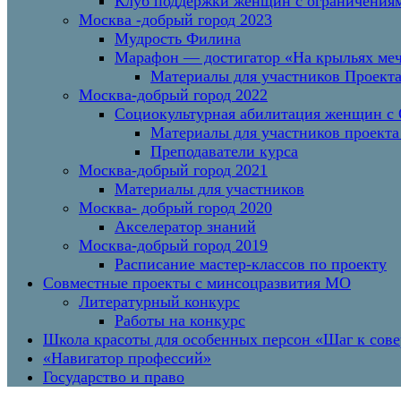
Клуб поддержки женщин с ограничениям
Москва -добрый город 2023
Мудрость Филина
Марафон — достигатор «На крыльях меч
Материалы для участников Проект
Москва-добрый город 2022
Социокультурная абилитация женщин с О
Материалы для участников проекта
Преподаватели курса
Москва-добрый город 2021
Материалы для участников
Москва- добрый город 2020
Акселератор знаний
Москва-добрый город 2019
Расписание мастер-классов по проекту
Совместные проекты с минсоцразвития МО
Литературный конкурс
Работы на конкурс
Школа красоты для особенных персон «Шаг к сов
«Навигатор профессий»
Государство и право