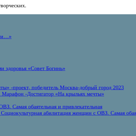
творческих.
дти…»
и здоровья «Совет Богинь»
ты» -проект, победитель Москва-добрый город 2023
а Марафон -Достигатор «На крыльях мечты»
ВЗ. Самая обаятельная и привлекательная
 Социокультурная абилитация женщин с ОВЗ. Самая обая