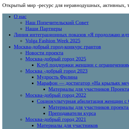
Открытый мир
-ресурс для неравнодушных, активных, 
Перейти
Основное
О нас
к
меню
Наш Попечительский Совет
содержимому
Наши Партнеры
Линия интеграционных показов «Я продолжаю и
Volga Fashion Week 2025
Москва-добрый город-конкурс грантов
Новости проекта
Москва-добрый город 2025
Клуб поддержки женщин с ограничениям
Москва -добрый город 2023
Мудрость Филина
Марафон — достигатор «На крыльях меч
Материалы для участников Проект
Москва-добрый город 2022
Социокультурная абилитация женщин с О
Материалы для участников проекта
Преподаватели курса
Москва-добрый город 2021
Материалы для участников