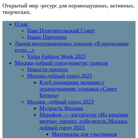
Открытый мир
-ресурс для неравнодушных, активных,
творческих.
Перейти
Основное
О нас
к
меню
Наш Попечительский Совет
содержимому
Наши Партнеры
Линия интеграционных показов «Я продолжаю
идти…»
Volga Fashion Week 2025
Москва-добрый город-конкурс грантов
Новости проекта
Москва-добрый город 2025
Клуб поддержки женщин с
ограничениями здоровья «Совет
Богинь»
Москва -добрый город 2023
Мудрость Филина
Марафон — достигатор «На крыльях
мечты» -проект, победитель Москва-
добрый город 2023
Материалы для участников