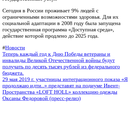
Сегодня в России проживает 9% людей с
ограниченными возможностями здоровья. Для их
социальной адаптации в 2008 году была запущена
государственная программа «Доступная среда»,
действие которой продлено до 2025 года.
#
Новости
Навигация
Предыдущая
Теперь каждый год к Дню Победы ветераны и
запись:
инвалиды Великой Отечественной войны будут
по
получать по десять тысяч рублей из федерального
записям
бюджета.
Следующая
29 мая 2019 г. участницы интеграционного показа «Я
запись:
продолжаю идти..» представят на подиуме Ивент-
Пространства «LOFT HOLL» коллекцию одежды
Оксаны Федоровой (пресс-релиз)