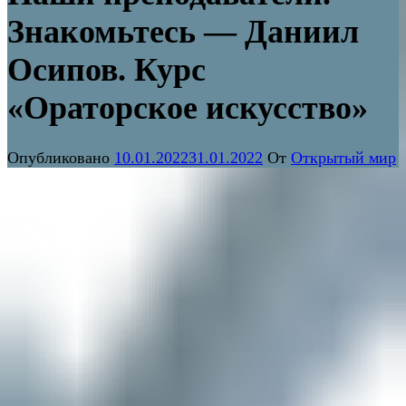
Знакомьтесь — Даниил
Осипов. Курс
«Ораторское искусство»
Опубликовано
10.01.2022
31.01.2022
От
Открытый мир