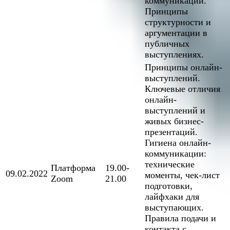
коммуникации.
Принципы
структурности и
аргументации в
публичных
выступлениях.
Принципы онлайн-
выступлений.
Ключевые отличия
онлайн-
выступлений и
живых бизнес-
презентаций.
Гигиена онлайн-
коммуникации:
технические
Платформа
19.00-
09.02.2022
моменты, чек-лист
Zoom
21.00
подготовки,
лайфхаки для
выступающих.
Правила подачи и
контакта с