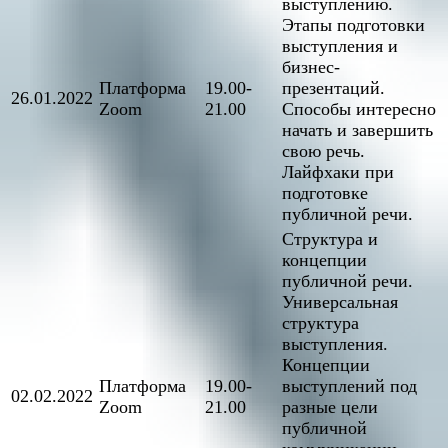
выступлению.
Этапы подготовки
выступления и
бизнес-
Платформа
19.00-
презентаций.
26.01.2022
Zoom
21.00
Способы интересно
начать и завершить
свою речь.
Лайфхаки при
подготовке
публичной речи.
Структура и
концепции
публичной речи.
Универсальная
структура
выступления.
Концепции
Платформа
19.00-
выступлений под
02.02.2022
Zoom
21.00
разные цели
публичной