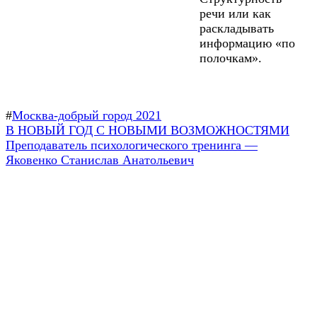
речи или как
раскладывать
информацию «по
полочкам».
#
Москва-добрый город 2021
Навигация
Предыдущая
В НОВЫЙ ГОД С НОВЫМИ ВОЗМОЖНОСТЯМИ
запись:
Следующая
Преподаватель психологического тренинга —
по
запись:
Яковенко Станислав Анатольевич
записям