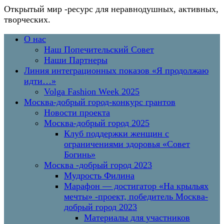
Открытый мир
-ресурс для неравнодушных, активных,
творческих.
Перейти
Основное
О нас
к
меню
Наш Попечительский Совет
содержимому
Наши Партнеры
Линия интеграционных показов «Я продолжаю
идти…»
Volga Fashion Week 2025
Москва-добрый город-конкурс грантов
Новости проекта
Москва-добрый город 2025
Клуб поддержки женщин с
ограничениями здоровья «Совет
Богинь»
Москва -добрый город 2023
Мудрость Филина
Марафон — достигатор «На крыльях
мечты» -проект, победитель Москва-
добрый город 2023
Материалы для участников