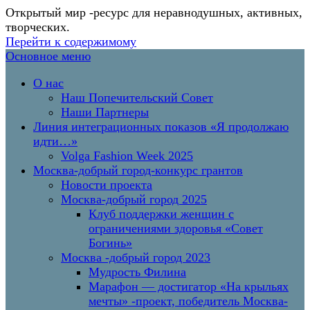
Открытый мир
-ресурс для неравнодушных, активных,
творческих.
Перейти к содержимому
Основное меню
О нас
Наш Попечительский Совет
Наши Партнеры
Линия интеграционных показов «Я продолжаю
идти…»
Volga Fashion Week 2025
Москва-добрый город-конкурс грантов
Новости проекта
Москва-добрый город 2025
Клуб поддержки женщин с
ограничениями здоровья «Совет
Богинь»
Москва -добрый город 2023
Мудрость Филина
Марафон — достигатор «На крыльях
мечты» -проект, победитель Москва-