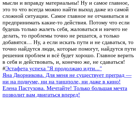
мысли и вправду материальны! Ну и самое главное,
это то что всегда можно найти выход даже из самой
сложной ситуации. Самое главное не отчаиваться и
предпринимать какие-то действия. Потому что если
будешь только жалеть себя, жаловаться и ничего не
делать, то проблемы точно не решатся, а только
добавятся… Ну, а если искать пути и не сдаваться, то
точно найдутся люди, которые помогут, найдутся пути
решения проблем и всё будет хорошо. Главное верить
в себя и действовать, и, конечно же, не сдаваться!
#
Эстафета успеха "Я продолжаю идти..."
Навигация
Предыдущая
Яна Дворникова. Для меня не существует преград —
запись:
ни на подиуме, ни на танцполе, ни даже в кино!
по
Следующая
Елена Пастухова. Мечтайте! Только большая мечта
записям
запись:
позволит вам двигаться вперед!