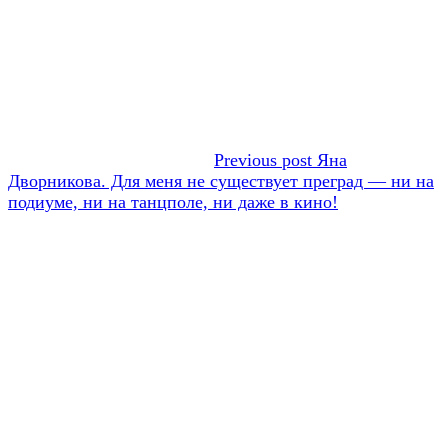
Previous post
Яна
Дворникова. Для меня не существует преград — ни на
подиуме, ни на танцполе, ни даже в кино!