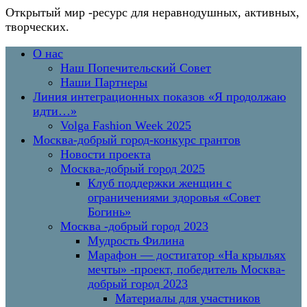
Открытый мир
-ресурс для неравнодушных, активных,
творческих.
Перейти
Основное
О нас
к
меню
Наш Попечительский Совет
содержимому
Наши Партнеры
Линия интеграционных показов «Я продолжаю
идти…»
Volga Fashion Week 2025
Москва-добрый город-конкурс грантов
Новости проекта
Москва-добрый город 2025
Клуб поддержки женщин с
ограничениями здоровья «Совет
Богинь»
Москва -добрый город 2023
Мудрость Филина
Марафон — достигатор «На крыльях
мечты» -проект, победитель Москва-
добрый город 2023
Материалы для участников