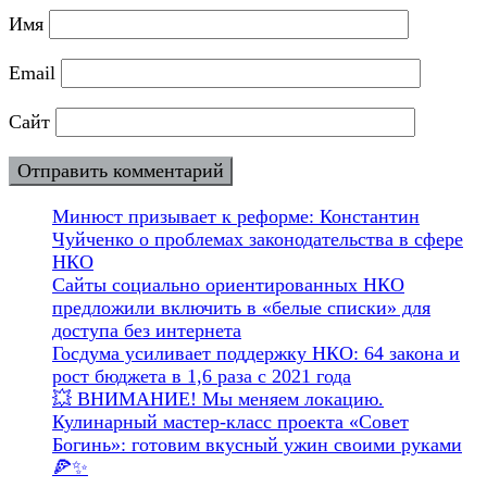
Имя
Email
Сайт
Минюст призывает к реформе: Константин
Чуйченко о проблемах законодательства в сфере
НКО
Сайты социально ориентированных НКО
предложили включить в «белые списки» для
доступа без интернета
Госдума усиливает поддержку НКО: 64 закона и
рост бюджета в 1,6 раза с 2021 года
💥 ВНИМАНИЕ! Мы меняем локацию.
Кулинарный мастер-класс проекта «Совет
Богинь»: готовим вкусный ужин своими руками
🍕✨