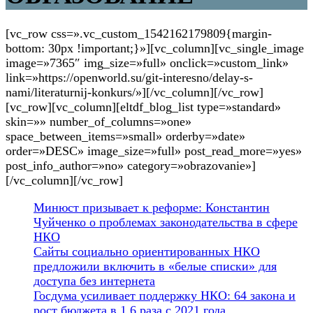
[vc_row css=».vc_custom_1542162179809{margin-
bottom: 30px !important;}»][vc_column][vc_single_image
image=»7365″ img_size=»full» onclick=»custom_link»
link=»https://openworld.su/git-interesno/delay-s-
nami/literaturnij-konkurs/»][/vc_column][/vc_row]
[vc_row][vc_column][eltdf_blog_list type=»standard»
skin=»» number_of_columns=»one»
space_between_items=»small» orderby=»date»
order=»DESC» image_size=»full» post_read_more=»yes»
post_info_author=»no» category=»obrazovanie»]
[/vc_column][/vc_row]
Минюст призывает к реформе: Константин
Чуйченко о проблемах законодательства в сфере
НКО
Сайты социально ориентированных НКО
предложили включить в «белые списки» для
доступа без интернета
Госдума усиливает поддержку НКО: 64 закона и
рост бюджета в 1,6 раза с 2021 года