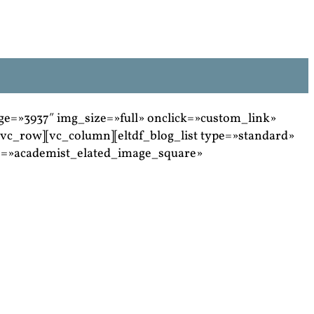
ge=»3937″ img_size=»full» onclick=»custom_link»
vc_row][vc_column][eltdf_blog_list type=»standard»
=»academist_elated_image_square»