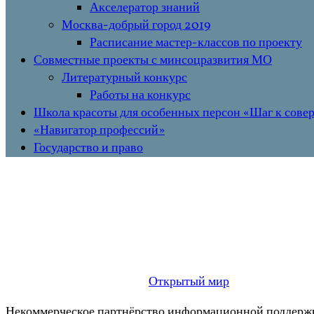
Акселератор знаний
Москва-добрый город 2019
Расписание мастер-классов по проекту
Совместные проекты с минсоцразвития МО
Литературный конкурс
Работы на конкурс
Школа красоты для особенных персон «Шаг к сове
«Навигатор профессий»
Государство и право
Открытый мир
Некоммерческое партнёрство информационной поддержк