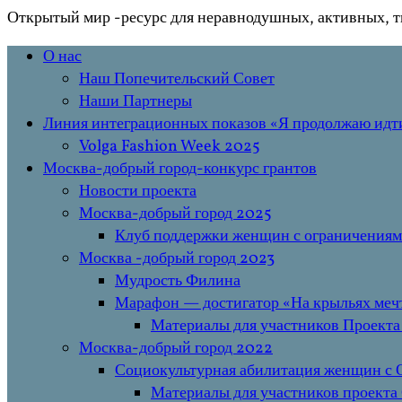
Открытый мир
-ресурс для неравнодушных, активных, т
Перейти
Основное
О нас
к
меню
Наш Попечительский Совет
содержимому
Наши Партнеры
Линия интеграционных показов «Я продолжаю ид
Volga Fashion Week 2025
Москва-добрый город-конкурс грантов
Новости проекта
Москва-добрый город 2025
Клуб поддержки женщин с ограничениям
Москва -добрый город 2023
Мудрость Филина
Марафон — достигатор «На крыльях мечт
Материалы для участников Проекта
Москва-добрый город 2022
Социокультурная абилитация женщин с О
Материалы для участников проекта