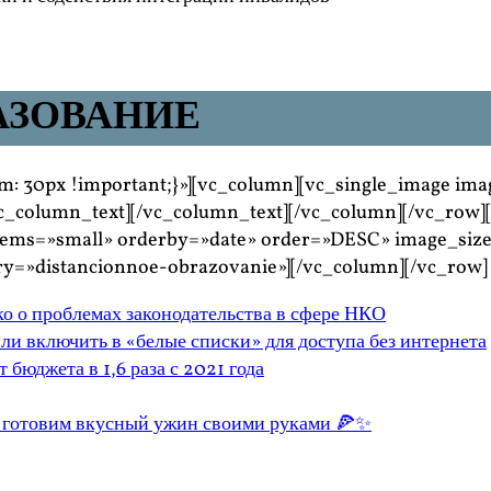
АЗОВАНИЕ
: 30px !important;}»][vc_column][vc_single_image ima
c_column_text][/vc_column_text][/vc_column][/vc_row][
ems=»small» orderby=»date» order=»DESC» image_size
y=»distancionnoe-obrazovanie»][/vc_column][/vc_row]
о о проблемах законодательства в сфере НКО
 включить в «белые списки» для доступа без интернета
 бюджета в 1,6 раза с 2021 года
: готовим вкусный ужин своими руками 🍕✨