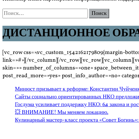
Найти:
ДИСТАНЦИОННОЕ ОБР
[vc_row css=».vc_custom_1542162179809{margin-bottom
link=»#»][/vc_column][/vc_row][vc_row][vc_column][v
skin=»» number_of_columns=»one» space_between_it
post_read_more=»yes» post_info_author=»no» categor
Минюст призывает к реформе: Константин Чуйченк
Сайты социально ориентированных НКО предложили
Госдума усиливает поддержку НКО: 64 закона и рост
💥 ВНИМАНИЕ! Мы меняем локацию.
Кулинарный мастер-класс проекта «Совет Богинь»