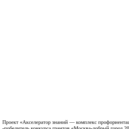
Проект «Акселератор знаний — комплекс профориентац
-победитель конкурса грантов «Москва-добрый город 20