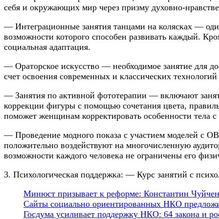
себя и окружающих мир через призму духовно-нравств
— Интеграционные занятия танцами на колясках — один 
возможности которого способен развивать каждый. Кром
социальная адаптация.
— Ораторское искусство — необходимое занятие для до
счет освоения современных и классических технологий
— Занятия по активной фототерапии — включают занят
коррекции фигуры с помощью сочетания цвета, правиль
поможет женщинам корректировать особенности тела 
— Проведение модного показа с участием моделей с ОВ
положительно воздействуют на многочисленную аудитор
возможности каждого человека не ограничены его физи
3. Психологическая поддержка: — Курс занятий с психо
Минюст призывает к реформе: Константин Чуйченк
Сайты социально ориентированных НКО предложил
Госдума усиливает поддержку НКО: 64 закона и рос