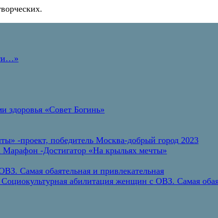
творческих.
дти…»
и здоровья «Совет Богинь»
ты» -проект, победитель Москва-добрый город 2023
а Марафон -Достигатор «На крыльях мечты»
ВЗ. Самая обаятельная и привлекательная
 Социокультурная абилитация женщин с ОВЗ. Самая обая