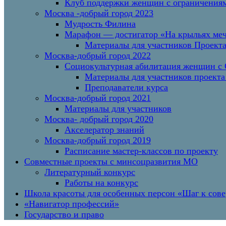
Клуб поддержки женщин с ограничениям
Москва -добрый город 2023
Мудрость Филина
Марафон — достигатор «На крыльях меч
Материалы для участников Проект
Москва-добрый город 2022
Социокультурная абилитация женщин с О
Материалы для участников проекта
Преподаватели курса
Москва-добрый город 2021
Материалы для участников
Москва- добрый город 2020
Акселератор знаний
Москва-добрый город 2019
Расписание мастер-классов по проекту
Совместные проекты с минсоцразвития МО
Литературный конкурс
Работы на конкурс
Школа красоты для особенных персон «Шаг к сов
«Навигатор профессий»
Государство и право