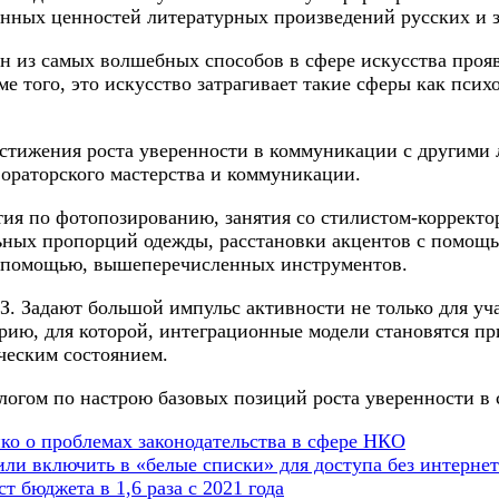
енных ценностей литературных произведений русских и 
из самых волшебных способов в сфере искусства проявит
е того, это искусство затрагивает такие сферы как псих
стижения роста уверенности в коммуникации с другими 
 ораторского мастерства и коммуникации.
ия по фотопозированию, занятия со стилистом-корректо
ных пропорций одежды, расстановки акцентов с помощью
с помощью, вышеперечисленных инструментов.
З. Задают большой импульс активности не только для уч
ию, для которой, интеграционные модели становятся при
ческим состоянием.
логом по настрою базовых позиций роста уверенности в 
о о проблемах законодательства в сфере НКО
и включить в «белые списки» для доступа без интернет
т бюджета в 1,6 раза с 2021 года