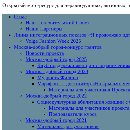
Открытый мир
-ресурс для неравнодушных, активных, 
Перейти
Основное
О нас
к
меню
Наш Попечительский Совет
содержимому
Наши Партнеры
Линия интеграционных показов «Я продолжаю и
Volga Fashion Week 2025
Москва-добрый город-конкурс грантов
Новости проекта
Москва-добрый город 2025
Клуб поддержки женщин с ограничениям
Москва -добрый город 2023
Мудрость Филина
Марафон — достигатор «На крыльях меч
Материалы для участников Проект
Москва-добрый город 2022
Социокультурная абилитация женщин с О
Материалы для участников проекта
Преподаватели курса
Москва-добрый город 2021
Материалы для участников