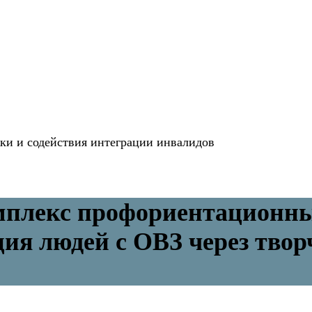
и и содействия интеграции инвалидов
мплекс профориентационны
ия людей с ОВЗ через твор