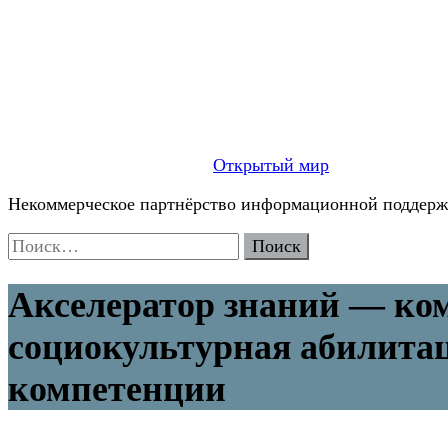
Открытый мир
Некоммерческое партнёрство информационной поддержк
Найти:
Акселератор знаний — ко
социокультурная абилитац
компетенции