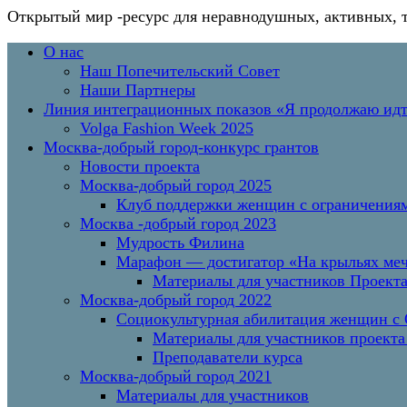
Открытый мир
-ресурс для неравнодушных, активных, 
Перейти
Основное
О нас
к
меню
Наш Попечительский Совет
содержимому
Наши Партнеры
Линия интеграционных показов «Я продолжаю и
Volga Fashion Week 2025
Москва-добрый город-конкурс грантов
Новости проекта
Москва-добрый город 2025
Клуб поддержки женщин с ограничениям
Москва -добрый город 2023
Мудрость Филина
Марафон — достигатор «На крыльях меч
Материалы для участников Проект
Москва-добрый город 2022
Социокультурная абилитация женщин с О
Материалы для участников проекта
Преподаватели курса
Москва-добрый город 2021
Материалы для участников