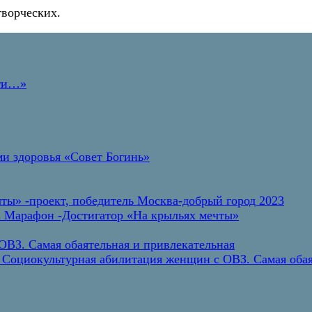
творческих.
дти…»
и здоровья «Совет Богинь»
ты» -проект, победитель Москва-добрый город 2023
а Марафон -Достигатор «На крыльях мечты»
ВЗ. Самая обаятельная и привлекательная
 Социокультурная абилитация женщин с ОВЗ. Самая обая