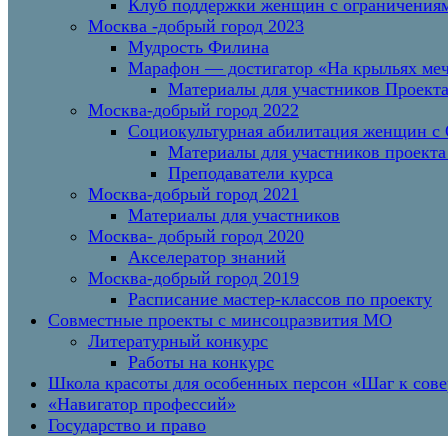
Клуб поддержки женщин с ограничениям
Москва -добрый город 2023
Мудрость Филина
Марафон — достигатор «На крыльях меч
Материалы для участников Проект
Москва-добрый город 2022
Социокультурная абилитация женщин с О
Материалы для участников проекта
Преподаватели курса
Москва-добрый город 2021
Материалы для участников
Москва- добрый город 2020
Акселератор знаний
Москва-добрый город 2019
Расписание мастер-классов по проекту
Совместные проекты с минсоцразвития МО
Литературный конкурс
Работы на конкурс
Школа красоты для особенных персон «Шаг к сов
«Навигатор профессий»
Государство и право