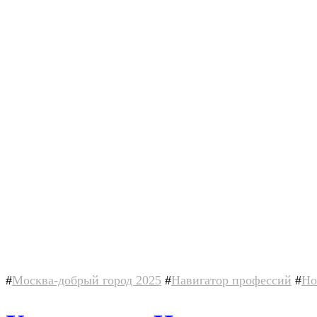
#
Москва-добрый город 2025
#
Навигатор профессий
#
Но