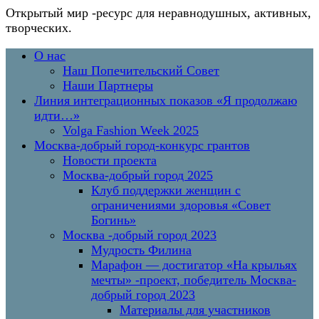
Открытый мир
-ресурс для неравнодушных, активных,
творческих.
Перейти
Основное
О нас
к
меню
Наш Попечительский Совет
содержимому
Наши Партнеры
Линия интеграционных показов «Я продолжаю
идти…»
Volga Fashion Week 2025
Москва-добрый город-конкурс грантов
Новости проекта
Москва-добрый город 2025
Клуб поддержки женщин с
ограничениями здоровья «Совет
Богинь»
Москва -добрый город 2023
Мудрость Филина
Марафон — достигатор «На крыльях
мечты» -проект, победитель Москва-
добрый город 2023
Материалы для участников