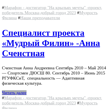
#
Марафон - достигатор "На крыльях мечты" -проект,
победитель Москва-добрый город 2023
#
Мудрость
Филина
#
Наши преподаватели
Специалист проекта
«Мудрый Филин» -Анна
Сченстная
Сченстная Анна Андреевна Сентябрь 2010 – Май 2014
— Спортсмен ДЮСШ 80. Сентябрь 2010 – Июнь 2015
РГУФКСиТ, специальность — Адаптивная
физическая культура.
Читать далее
#
Марафон - достигатор "На крыльях мечты" -проект,
победитель Москва-добрый город 2023
#
Мудрость
Филина