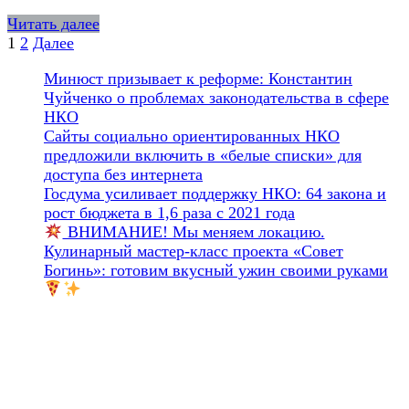
Читать далее
Пагинация
1
2
Далее
записей
Минюст призывает к реформе: Константин
Чуйченко о проблемах законодательства в сфере
НКО
Сайты социально ориентированных НКО
предложили включить в «белые списки» для
доступа без интернета
Госдума усиливает поддержку НКО: 64 закона и
рост бюджета в 1,6 раза с 2021 года
ВНИМАНИЕ! Мы меняем локацию.
Кулинарный мастер-класс проекта «Совет
Богинь»: готовим вкусный ужин своими руками