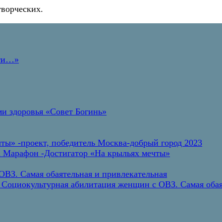
творческих.
дти…»
и здоровья «Совет Богинь»
ты» -проект, победитель Москва-добрый город 2023
а Марафон -Достигатор «На крыльях мечты»
ВЗ. Самая обаятельная и привлекательная
 Социокультурная абилитация женщин с ОВЗ. Самая обая