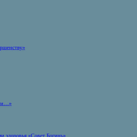
ершенству»
дти…»
и здоровья «Совет Богинь»