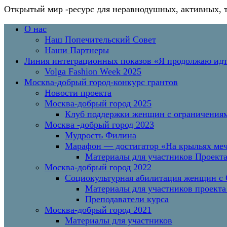
Открытый мир
-ресурс для неравнодушных, активных, 
Перейти
Основное
О нас
к
меню
Наш Попечительский Совет
содержимому
Наши Партнеры
Линия интеграционных показов «Я продолжаю и
Volga Fashion Week 2025
Москва-добрый город-конкурс грантов
Новости проекта
Москва-добрый город 2025
Клуб поддержки женщин с ограничениям
Москва -добрый город 2023
Мудрость Филина
Марафон — достигатор «На крыльях меч
Материалы для участников Проект
Москва-добрый город 2022
Социокультурная абилитация женщин с О
Материалы для участников проекта
Преподаватели курса
Москва-добрый город 2021
Материалы для участников