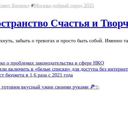
овет Богинь»
#
Москва-добрый город 2025
странство Счастья и Творч
хнуть, забыть о тревогах и просто быть собой. Именно т
о о проблемах законодательства в сфере НКО
и включить в «белые списки» для доступа без интернет
т бюджета в 1,6 раза с 2021 года
»: готовим вкусный ужин своими руками 🍕✨