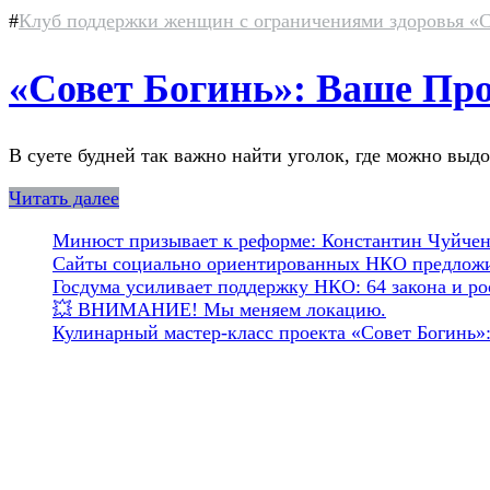
#
Клуб поддержки женщин с ограничениями здоровья «С
«Совет Богинь»: Ваше Про
В суете будней так важно найти уголок, где можно выдо
Читать далее
Минюст призывает к реформе: Константин Чуйченк
Сайты социально ориентированных НКО предложил
Госдума усиливает поддержку НКО: 64 закона и рос
💥 ВНИМАНИЕ! Мы меняем локацию.
Кулинарный мастер-класс проекта «Совет Богинь