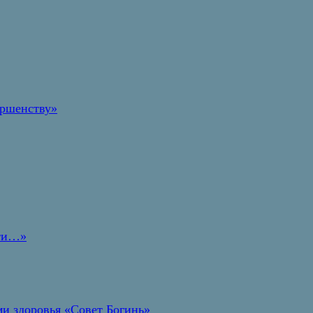
ершенству»
дти…»
и здоровья «Совет Богинь»