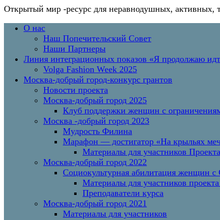
Открытый мир
-ресурс для неравнодушных, активных, 
Перейти
Основное
О нас
к
меню
Наш Попечительский Совет
содержимому
Наши Партнеры
Линия интеграционных показов «Я продолжаю и
Volga Fashion Week 2025
Москва-добрый город-конкурс грантов
Новости проекта
Москва-добрый город 2025
Клуб поддержки женщин с ограничениям
Москва -добрый город 2023
Мудрость Филина
Марафон — достигатор «На крыльях меч
Материалы для участников Проект
Москва-добрый город 2022
Социокультурная абилитация женщин с О
Материалы для участников проекта
Преподаватели курса
Москва-добрый город 2021
Материалы для участников