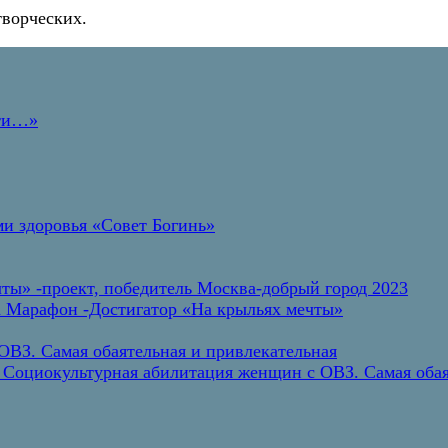
творческих.
дти…»
и здоровья «Совет Богинь»
ты» -проект, победитель Москва-добрый город 2023
а Марафон -Достигатор «На крыльях мечты»
ВЗ. Самая обаятельная и привлекательная
 Социокультурная абилитация женщин с ОВЗ. Самая обая