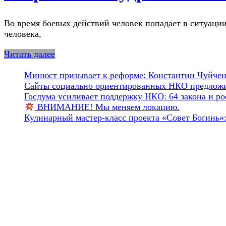
Во время боевых действий человек попадает в ситуации
человека,
Читать далее
Минюст призывает к реформе: Константин Чуйченк
Сайты социально ориентированных НКО предложил
Госдума усиливает поддержку НКО: 64 закона и рос
ВНИМАНИЕ! Мы меняем локацию.
Кулинарный мастер-класс проекта «Совет Богинь