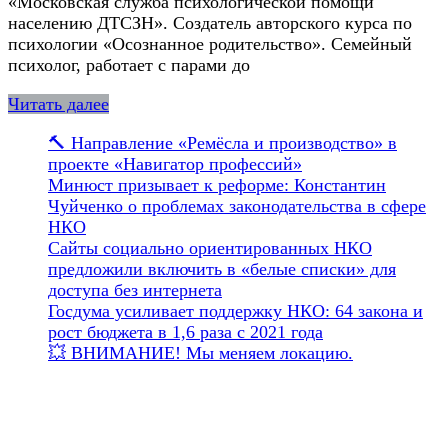
«Московская служба психологической помощи
населению ДТСЗН». Создатель авторского курса по
психологии «Осознанное родительство». Семейный
психолог, работает с парами до
Читать далее
🔨 Направление «Ремёсла и производство» в
проекте «Навигатор профессий»
Минюст призывает к реформе: Константин
Чуйченко о проблемах законодательства в сфере
НКО
Сайты социально ориентированных НКО
предложили включить в «белые списки» для
доступа без интернета
Госдума усиливает поддержку НКО: 64 закона и
рост бюджета в 1,6 раза с 2021 года
💥 ВНИМАНИЕ! Мы меняем локацию.