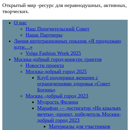
Открытый мир
-ресурс для неравнодушных, активных,
творческих.
Перейти
Основное
О нас
к
меню
Наш Попечительский Совет
содержимому
Наши Партнеры
Линия интеграционных показов «Я продолжаю
идти…»
Volga Fashion Week 2025
Москва-добрый город-конкурс грантов
Новости проекта
Москва-добрый город 2025
Клуб поддержки женщин с
ограничениями здоровья «Совет
Богинь»
Москва -добрый город 2023
Мудрость Филина
Марафон — достигатор «На крыльях
мечты» -проект, победитель Москва-
добрый город 2023
Материалы для участников