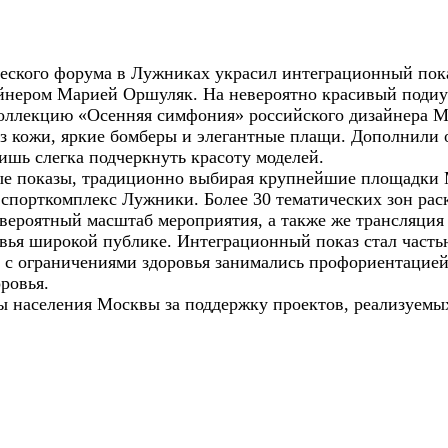
ического форума в Лужниках украсил интеграционный по
йнером Марией Оршуляк. На невероятно красивый поди
коллекцию «Осенняя симфония» российского дизайнера 
з кожи, яркие бомберы и элегантные плащи. Дополнили 
шь слегка подчеркнуть красоту моделей.
е показы, традиционно выбирая крупнейшие площадки М
спорткомплекс Лужники. Более 30 тематических зон рас
вероятный масштаб мероприятия, а также же трансляция 
овья широкой публике. Интеграционный показ стал часть
 с ограничениями здоровья занимались профориентацией
ровья.
ы населения Москвы за поддержку проектов, реализуемы