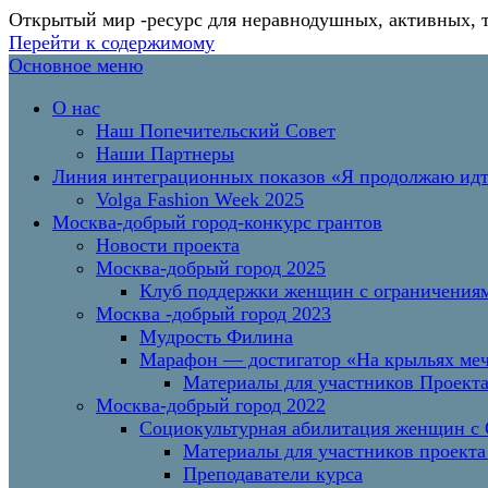
Открытый мир
-ресурс для неравнодушных, активных, 
Перейти к содержимому
Основное меню
О нас
Наш Попечительский Совет
Наши Партнеры
Линия интеграционных показов «Я продолжаю и
Volga Fashion Week 2025
Москва-добрый город-конкурс грантов
Новости проекта
Москва-добрый город 2025
Клуб поддержки женщин с ограничениям
Москва -добрый город 2023
Мудрость Филина
Марафон — достигатор «На крыльях меч
Материалы для участников Проект
Москва-добрый город 2022
Социокультурная абилитация женщин с О
Материалы для участников проекта
Преподаватели курса