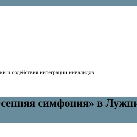
и и содействия интеграции инвалидов
сенняя симфония» в Лужн