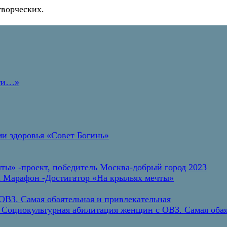
творческих.
дти…»
и здоровья «Совет Богинь»
ты» -проект, победитель Москва-добрый город 2023
а Марафон -Достигатор «На крыльях мечты»
ВЗ. Самая обаятельная и привлекательная
 Социокультурная абилитация женщин с ОВЗ. Самая обая