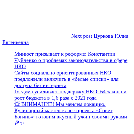
Next post
Цуркова Юлия
Евгеньевна
Минюст призывает к реформе: Константин
Чуйченко о проблемах законодательства в сфере
НКО
Сайты социально ориентированных НКО
предложили включить в «белые списки» для
доступа без интернета
Госдума усиливает поддержку НКО: 64 закона и
рост бюджета в 1,6 раза с 2021 года
💥 ВНИМАНИЕ! Мы меняем локацию.
Кулинарный мастер-класс проекта «Совет
Богинь»: готовим вкусный ужин своими руками
🍕✨