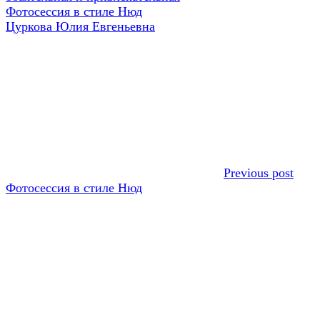
Навигация
Предыдущая
Фотосессия в стиле Нюд
запись:
Следующая
Цуркова Юлия Евгеньевна
по
запись:
записям
Previous post
Фотосессия в стиле Нюд