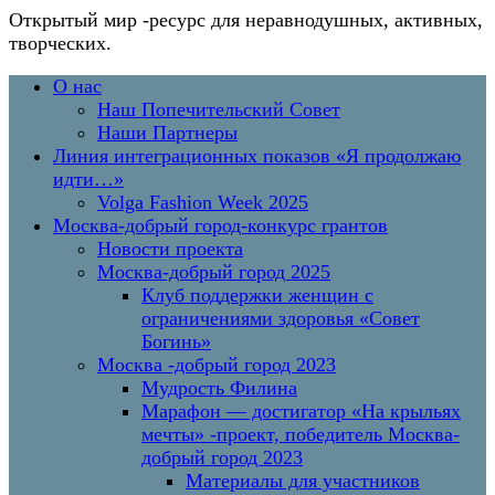
Открытый мир
-ресурс для неравнодушных, активных,
творческих.
Перейти
Основное
О нас
к
меню
Наш Попечительский Совет
содержимому
Наши Партнеры
Линия интеграционных показов «Я продолжаю
идти…»
Volga Fashion Week 2025
Москва-добрый город-конкурс грантов
Новости проекта
Москва-добрый город 2025
Клуб поддержки женщин с
ограничениями здоровья «Совет
Богинь»
Москва -добрый город 2023
Мудрость Филина
Марафон — достигатор «На крыльях
мечты» -проект, победитель Москва-
добрый город 2023
Материалы для участников