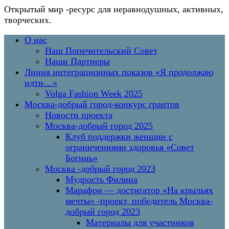
Открытый мир
-ресурс для неравнодушных, активных,
творческих.
Перейти
Основное
О нас
к
меню
Наш Попечительский Совет
содержимому
Наши Партнеры
Линия интеграционных показов «Я продолжаю
идти…»
Volga Fashion Week 2025
Москва-добрый город-конкурс грантов
Новости проекта
Москва-добрый город 2025
Клуб поддержки женщин с
ограничениями здоровья «Совет
Богинь»
Москва -добрый город 2023
Мудрость Филина
Марафон — достигатор «На крыльях
мечты» -проект, победитель Москва-
добрый город 2023
Материалы для участников