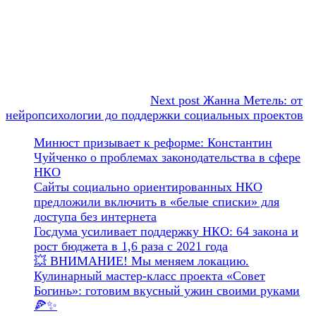
Next post
Жанна Метель: от
нейропсихологии до поддержки социальных проектов
Минюст призывает к реформе: Константин
Чуйченко о проблемах законодательства в сфере
НКО
Сайты социально ориентированных НКО
предложили включить в «белые списки» для
доступа без интернета
Госдума усиливает поддержку НКО: 64 закона и
рост бюджета в 1,6 раза с 2021 года
💥 ВНИМАНИЕ! Мы меняем локацию.
Кулинарный мастер-класс проекта «Совет
Богинь»: готовим вкусный ужин своими руками
🍕✨