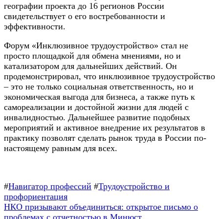
географии проекта до 16 регионов России
свидетельствует о его востребованности и
эффективности.
Форум «Инклюзивное трудоустройство» стал не
просто площадкой для обмена мнениями, но и
катализатором для дальнейших действий. Он
продемонстрировал, что инклюзивное трудоустройство
– это не только социальная ответственность, но и
экономическая выгода для бизнеса, а также путь к
самореализации и достойной жизни для людей с
инвалидностью. Дальнейшее развитие подобных
мероприятий и активное внедрение их результатов в
практику позволят сделать рынок труда в России по-
настоящему равным для всех.
#
Навигатор профессий
#
Трудоустройство и
профориентация
Навигация
Предыдущая
НКО призывают объединиться: открытое письмо о
запись:
проблемах с отчетностью в Минюст