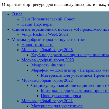
Открытый мир
-ресурс для неравнодушных, активных, 
Перейти
Основное
О нас
к
меню
Наш Попечительский Совет
содержимому
Наши Партнеры
Линия интеграционных показов «Я продолжаю и
Volga Fashion Week 2025
Москва-добрый город-конкурс грантов
Новости проекта
Москва-добрый город 2025
Клуб поддержки женщин с ограничениям
Москва -добрый город 2023
Мудрость Филина
Марафон — достигатор «На крыльях меч
Материалы для участников Проект
Москва-добрый город 2022
Социокультурная абилитация женщин с О
Материалы для участников проекта
Преподаватели курса
Москва-добрый город 2021
Материалы для участников