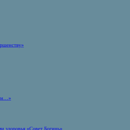
ершенству»
дти…»
и здоровья «Совет Богинь»