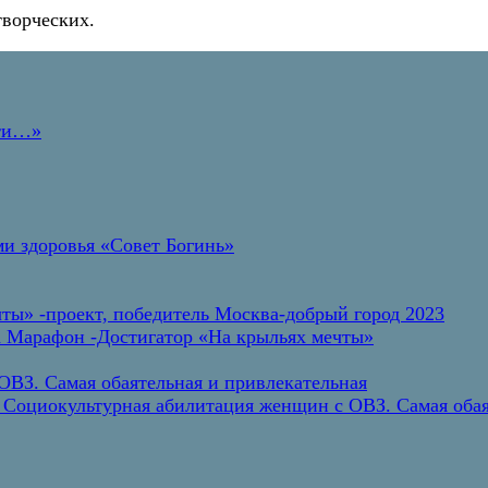
творческих.
дти…»
и здоровья «Совет Богинь»
ты» -проект, победитель Москва-добрый город 2023
а Марафон -Достигатор «На крыльях мечты»
ВЗ. Самая обаятельная и привлекательная
 Социокультурная абилитация женщин с ОВЗ. Самая обая