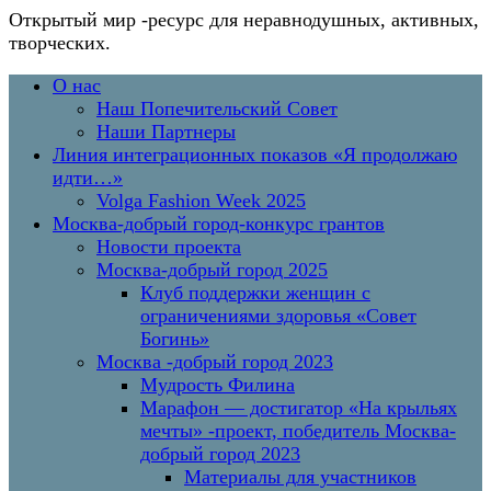
Открытый мир
-ресурс для неравнодушных, активных,
творческих.
Перейти
Основное
О нас
к
меню
Наш Попечительский Совет
содержимому
Наши Партнеры
Линия интеграционных показов «Я продолжаю
идти…»
Volga Fashion Week 2025
Москва-добрый город-конкурс грантов
Новости проекта
Москва-добрый город 2025
Клуб поддержки женщин с
ограничениями здоровья «Совет
Богинь»
Москва -добрый город 2023
Мудрость Филина
Марафон — достигатор «На крыльях
мечты» -проект, победитель Москва-
добрый город 2023
Материалы для участников