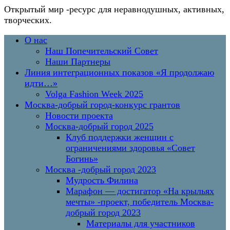
Открытый мир
-ресурс для неравнодушных, активных,
творческих.
Перейти
Основное
О нас
к
меню
Наш Попечительский Совет
содержимому
Наши Партнеры
Линия интеграционных показов «Я продолжаю
идти…»
Volga Fashion Week 2025
Москва-добрый город-конкурс грантов
Новости проекта
Москва-добрый город 2025
Клуб поддержки женщин с
ограничениями здоровья «Совет
Богинь»
Москва -добрый город 2023
Мудрость Филина
Марафон — достигатор «На крыльях
мечты» -проект, победитель Москва-
добрый город 2023
Материалы для участников