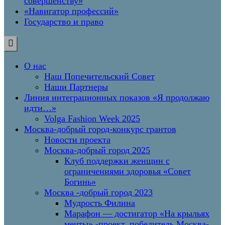
совершенству»
«Навигатор профессий»
Государство и право
О нас
Наш Попечительский Совет
Наши Партнеры
Линия интеграционных показов «Я продолжаю
идти…»
Volga Fashion Week 2025
Москва-добрый город-конкурс грантов
Новости проекта
Москва-добрый город 2025
Клуб поддержки женщин с
ограничениями здоровья «Совет
Богинь»
Москва -добрый город 2023
Мудрость Филина
Марафон — достигатор «На крыльях
мечты» -проект, победитель Москва-