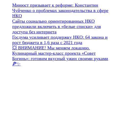
Минюст призывает к реформе: Константин
Чуйченко о проблемах законодательства в сфере
НКО
Сайты социально ориентированных НКО
предложили включить в «белые списки» для
доступа без интернета
Госдума усиливает поддержку НКО: 64 закона и
рост бюджета в 1,6 раза с 2021 года
💥 ВНИМАНИЕ! Мы меняем локацию.
Кулинарный мастер-класс проекта «Совет
Богинь»: готовим вкусный ужин своими руками
🍕✨