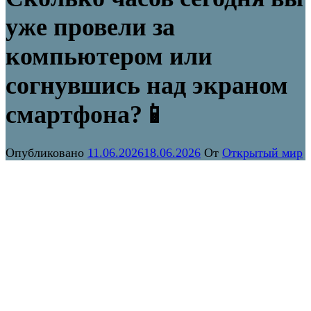
уже провели за
компьютером или
согнувшись над экраном
смартфона?📱
Опубликовано
11.06.2026
18.06.2026
От
Открытый мир