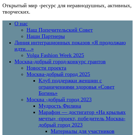
Открытый мир
-ресурс для неравнодушных, активных,
творческих.
Перейти
Основное
О нас
к
меню
Наш Попечительский Совет
содержимому
Наши Партнеры
Линия интеграционных показов «Я продолжаю
идти…»
Volga Fashion Week 2025
Москва-добрый город-конкурс грантов
Новости проекта
Москва-добрый город 2025
Клуб поддержки женщин с
ограничениями здоровья «Совет
Богинь»
Москва -добрый город 2023
Мудрость Филина
Марафон — достигатор «На крыльях
мечты» -проект, победитель Москва-
добрый город 2023
Материалы для участников