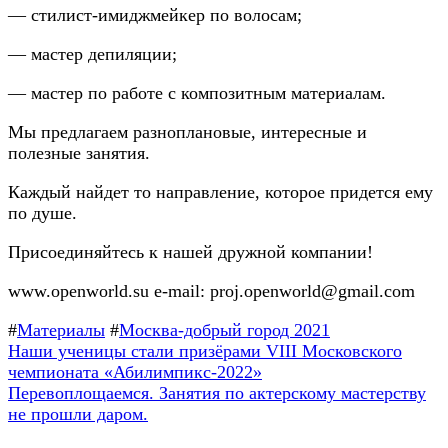
— стилист-имиджмейкер по волосам;
— мастер депиляции;
— мастер по работе с композитным материалам.
Мы предлагаем разноплановые, интересные и
полезные занятия.
Каждый найдет то направление, которое придется ему
по душе.
Присоединяйтесь к нашей дружной компании!
www.openworld.su e-mail: proj.openworld@gmail.com
#
Материалы
#
Москва-добрый город 2021
Навигация
Предыдущая
Наши ученицы стали призёрами VIII Московского
запись:
чемпионата «Абилимпикс-2022»
по
Следующая
Перевоплощаемся. Занятия по актерскому мастерству
записям
запись:
не прошли даром.