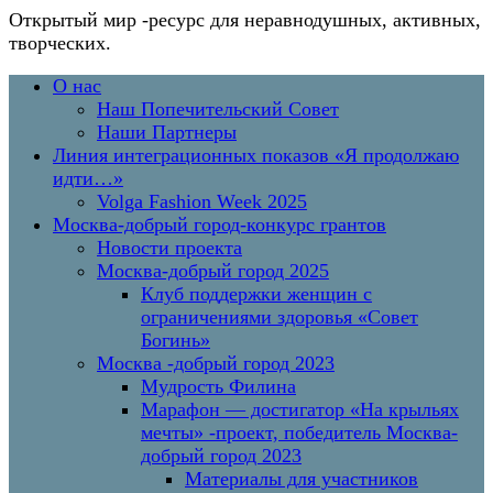
Открытый мир
-ресурс для неравнодушных, активных,
творческих.
Перейти
Основное
О нас
к
меню
Наш Попечительский Совет
содержимому
Наши Партнеры
Линия интеграционных показов «Я продолжаю
идти…»
Volga Fashion Week 2025
Москва-добрый город-конкурс грантов
Новости проекта
Москва-добрый город 2025
Клуб поддержки женщин с
ограничениями здоровья «Совет
Богинь»
Москва -добрый город 2023
Мудрость Филина
Марафон — достигатор «На крыльях
мечты» -проект, победитель Москва-
добрый город 2023
Материалы для участников