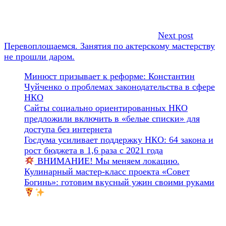
Next post
Перевоплощаемся. Занятия по актерскому мастерству
не прошли даром.
Минюст призывает к реформе: Константин
Чуйченко о проблемах законодательства в сфере
НКО
Сайты социально ориентированных НКО
предложили включить в «белые списки» для
доступа без интернета
Госдума усиливает поддержку НКО: 64 закона и
рост бюджета в 1,6 раза с 2021 года
ВНИМАНИЕ! Мы меняем локацию.
Кулинарный мастер-класс проекта «Совет
Богинь»: готовим вкусный ужин своими руками