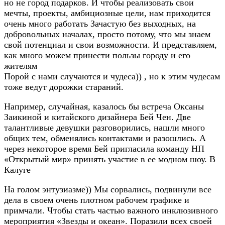
но не город подарков. И чтобы реализовать свои
мечты, проекты, амбициозные цели, нам приходится
очень много работать Зачастую без выходных, на
добровольных началах, просто потому, что мы знаем
свой потенциал и свои возможности. И представляем,
как много можем принести пользы городу и его
жителям
Порой с нами случаются и чудеса)) , но к этим чудесам
тоже ведут дорожки стараний.
Например, случайная, казалось бы встреча Оксаны
Заикиной и китайского дизайнера Бей Чен. Две
талантливые девушки разговорились, нашли много
общих тем, обменялись контактами и разошлись. А
через некоторое время Бей пригласила команду НП
«Открытый мир» принять участие в ее модном шоу. В
Калуге
На голом энтузиазме)) Мы сорвались, подвинули все
дела в своем очень плотном рабочем графике и
примчали. Чтобы стать частью важного инклюзивного
мероприятия «Звезды и океан». Поразили всех своей