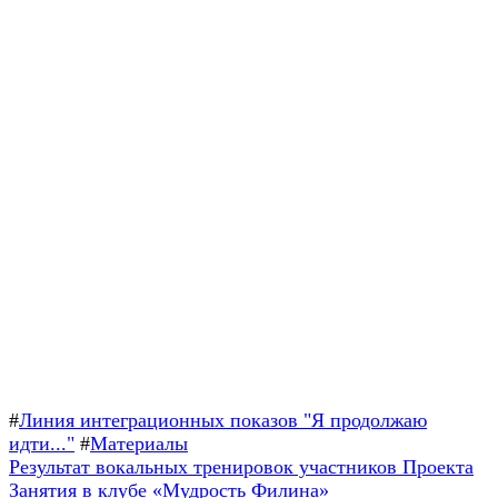
#
Линия интеграционных показов "Я продолжаю
идти..."
#
Материалы
Навигация
Предыдущая
Результат вокальных тренировок участников Проекта
запись:
Следующая
Занятия в клубе «Мудрость Филина»