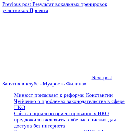
по
запись:
Previous post
Результат вокальных тренировок
записям
участников Проекта
Next post
Занятия в клубе «Мудрость Филина»
Минюст призывает к реформе: Константин
Чуйченко о проблемах законодательства в сфере
НКО
Сайты социально ориентированных НКО
предложили включить в «белые списки» для
доступа без интернета