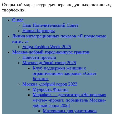
Открытый мир
-ресурс для неравнодушных, активных,
творческих.
Перейти
Основное
О нас
к
меню
Наш Попечительский Совет
содержимому
Наши Партнеры
Линия интеграционных показов «Я продолжаю
идти…»
Volga Fashion Week 2025
Москва-добрый город-конкурс грантов
Новости проекта
Москва-добрый город 2025
Клуб поддержки женщин с
ограничениями здоровья «Совет
Богинь»
Москва -добрый город 2023
Мудрость Филина
Марафон — достигатор «На крыльях
мечты» -проект, победитель Москва-
добрый город 2023
Материалы для участников