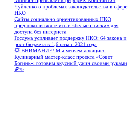
Минюст призывает к реформе: Константин
Чуйченко о проблемах законодательства в сфере
НКО
Сайты социально ориентированных НКО
предложили включить в «белые списки» для
доступа без интернета
Госдума усиливает поддержку НКО: 64 закона и
рост бюджета в 1,6 раза с 2021 года
💥 ВНИМАНИЕ! Мы меняем локацию.
Кулинарный мастер-класс проекта «Совет
Богинь»: готовим вкусный ужин своими руками
🍕✨