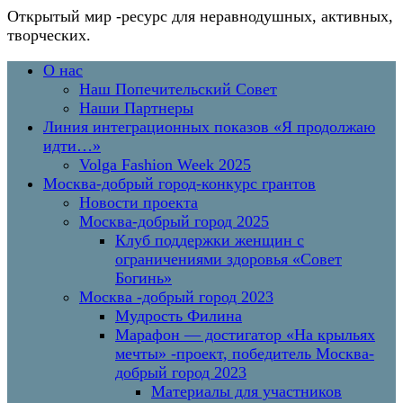
Открытый мир
-ресурс для неравнодушных, активных,
творческих.
Перейти
Основное
О нас
к
меню
Наш Попечительский Совет
содержимому
Наши Партнеры
Линия интеграционных показов «Я продолжаю
идти…»
Volga Fashion Week 2025
Москва-добрый город-конкурс грантов
Новости проекта
Москва-добрый город 2025
Клуб поддержки женщин с
ограничениями здоровья «Совет
Богинь»
Москва -добрый город 2023
Мудрость Филина
Марафон — достигатор «На крыльях
мечты» -проект, победитель Москва-
добрый город 2023
Материалы для участников