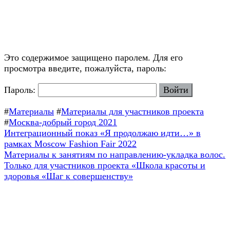
Это содержимое защищено паролем. Для его
просмотра введите, пожалуйста, пароль:
Пароль:
#
Материалы
#
Материалы для участников проекта
#
Москва-добрый город 2021
Навигация
Предыдущая
Интеграционный показ «Я продолжаю идти…» в
запись:
рамках Moscow Fashion Fair 2022
по
Следующая
Материалы к занятиям по направлению-укладка волос.
записям
запись:
Только для участников проекта «Школа красоты и
здоровья «Шаг к совершенству»