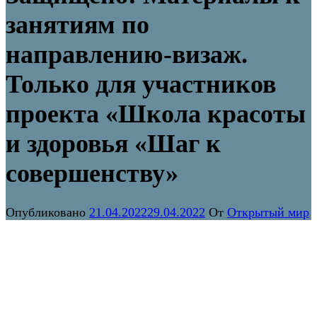
занятиям по
направлению-визаж.
Только для участников
проекта «Школа красоты
и здоровья «Шаг к
совершенству»
Опубликовано
21.04.2022
29.04.2022
От
Открытый мир