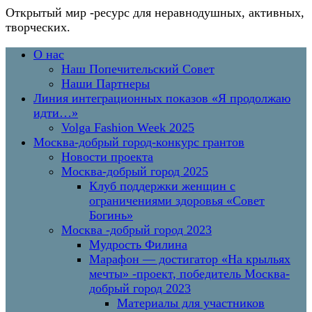
Открытый мир
-ресурс для неравнодушных, активных,
творческих.
Перейти
Основное
О нас
к
меню
Наш Попечительский Совет
содержимому
Наши Партнеры
Линия интеграционных показов «Я продолжаю
идти…»
Volga Fashion Week 2025
Москва-добрый город-конкурс грантов
Новости проекта
Москва-добрый город 2025
Клуб поддержки женщин с
ограничениями здоровья «Совет
Богинь»
Москва -добрый город 2023
Мудрость Филина
Марафон — достигатор «На крыльях
мечты» -проект, победитель Москва-
добрый город 2023
Материалы для участников