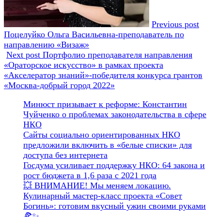
Previous post
Поцелуйко Ольга Васильевна-преподаватель по
направлению «Визаж»
Next post
Портфолио преподавателя направления
«Ораторское искусство» в рамках проекта
«Акселератор знаний»-победителя конкурса грантов
«Москва-добрый город 2022»
Минюст призывает к реформе: Константин
Чуйченко о проблемах законодательства в сфере
НКО
Сайты социально ориентированных НКО
предложили включить в «белые списки» для
доступа без интернета
Госдума усиливает поддержку НКО: 64 закона и
рост бюджета в 1,6 раза с 2021 года
💥 ВНИМАНИЕ! Мы меняем локацию.
Кулинарный мастер-класс проекта «Совет
Богинь»: готовим вкусный ужин своими руками
🍕✨