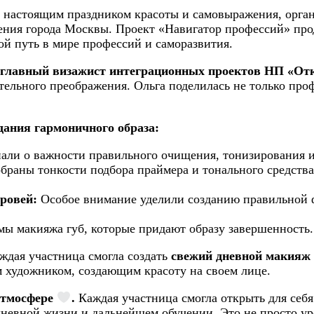
ло настоящим праздником красоты и самовыражения, ор
ения города Москвы. Проект «Навигатор профессий» пр
й путь в мире профессий и саморазвития.
 главный визажист интеграционных проектов НП «О
тельного преображения. Ольга поделилась не только про
ания гармоничного образа:
ли о важности правильного очищения, тонизирования и
браны тонкости подбора праймера и тонального средства,
ровей:
Особое внимание уделили созданию правильной 
ы макияжа губ, которые придают образу завершенность.
ждая участница смогла создать
свежий дневной макияж 
м художником, создающим красоту на своем лице.
атмосфере
.
Каждая участница смогла открыть для себя
евной жизни и дальнейшем обучении. Это не просто уро