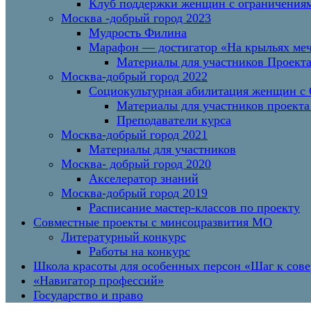
Клуб поддержки женщин с ограничениям
Москва -добрый город 2023
Мудрость Филина
Марафон — достигатор «На крыльях меч
Материалы для участников Проект
Москва-добрый город 2022
Социокультурная абилитация женщин с О
Материалы для участников проекта
Преподаватели курса
Москва-добрый город 2021
Материалы для участников
Москва- добрый город 2020
Акселератор знаний
Москва-добрый город 2019
Расписание мастер-классов по проекту
Совместные проекты с минсоцразвития МО
Литературный конкурс
Работы на конкурс
Школа красоты для особенных персон «Шаг к сов
«Навигатор профессий»
Государство и право