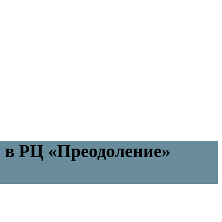
у в РЦ «Преодоление»