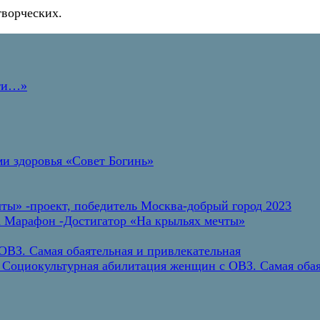
творческих.
дти…»
и здоровья «Совет Богинь»
ты» -проект, победитель Москва-добрый город 2023
а Марафон -Достигатор «На крыльях мечты»
ВЗ. Самая обаятельная и привлекательная
 Социокультурная абилитация женщин с ОВЗ. Самая обая