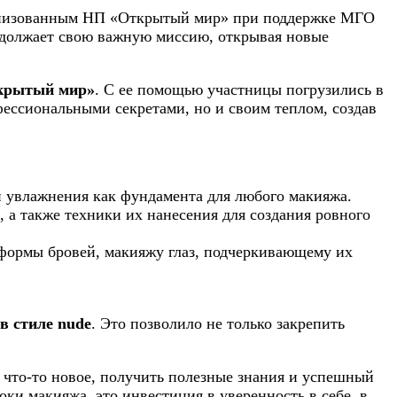
ганизованным НП «Открытый мир» при поддержке МГО
одолжает свою важную миссию, открывая новые
ткрытый мир»
. С ее помощью участницы погрузились в
фессиональными секретами, но и своим теплом, создав
 увлажнения как фундамента для любого макияжа.
 а также техники их нанесения для создания ровного
формы бровей, макияжу глаз, подчеркивающему их
в стиле nude
. Это позволило не только закрепить
 что-то новое, получить полезные знания и успешный
ки макияжа, это инвестиция в уверенность в себе, в