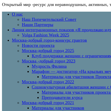
Открытый мир
-ресурс для неравнодушных, активных, 
Перейти
Основное
О нас
к
меню
Наш Попечительский Совет
содержимому
Наши Партнеры
Линия интеграционных показов «Я продолжаю и
Volga Fashion Week 2025
Москва-добрый город-конкурс грантов
Новости проекта
Москва-добрый город 2025
Клуб поддержки женщин с ограничениям
Москва -добрый город 2023
Мудрость Филина
Марафон — достигатор «На крыльях меч
Материалы для участников Проект
Москва-добрый город 2022
Социокультурная абилитация женщин с О
Материалы для участников проекта
Преподаватели курса
Москва-добрый город 2021
Материалы для участников