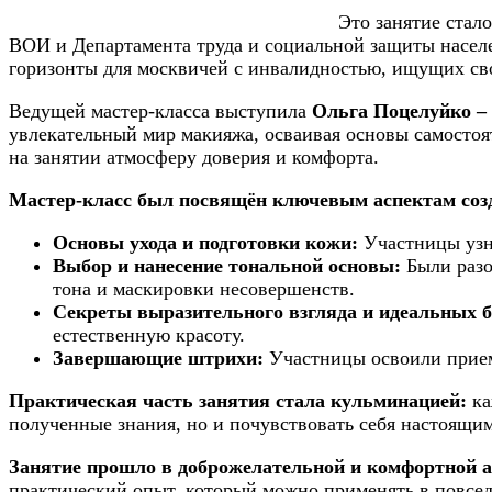
Это занятие ста
ВОИ и Департамента труда и социальной защиты насел
горизонты для москвичей с инвалидностью, ищущих сво
Ведущей мастер-класса выступила
Ольга Поцелуйко –
увлекательный мир макияжа, осваивая основы самостоя
на занятии атмосферу доверия и комфорта.
Мастер-класс был посвящён ключевым аспектам созд
Основы ухода и подготовки кожи:
Участницы узна
Выбор и нанесение тональной основы:
Были разо
тона и маскировки несовершенств.
Секреты выразительного взгляда и идеальных б
естественную красоту.
Завершающие штрихи:
Участницы освоили прием
Практическая часть занятия стала кульминацией:
ка
полученные знания, но и почувствовать себя настоящи
Занятие прошло в доброжелательной и комфортной 
практический опыт, который можно применять в повседн