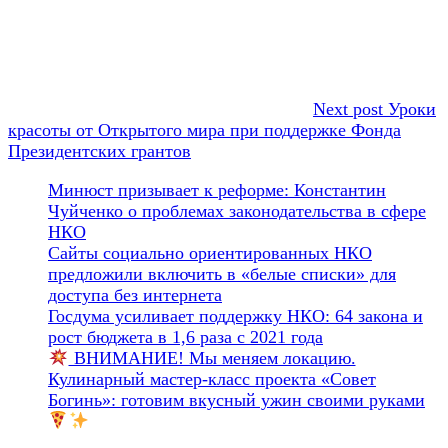
Next post
Уроки
красоты от Открытого мира при поддержке Фонда
Президентских грантов
Минюст призывает к реформе: Константин
Чуйченко о проблемах законодательства в сфере
НКО
Сайты социально ориентированных НКО
предложили включить в «белые списки» для
доступа без интернета
Госдума усиливает поддержку НКО: 64 закона и
рост бюджета в 1,6 раза с 2021 года
ВНИМАНИЕ! Мы меняем локацию.
Кулинарный мастер-класс проекта «Совет
Богинь»: готовим вкусный ужин своими руками