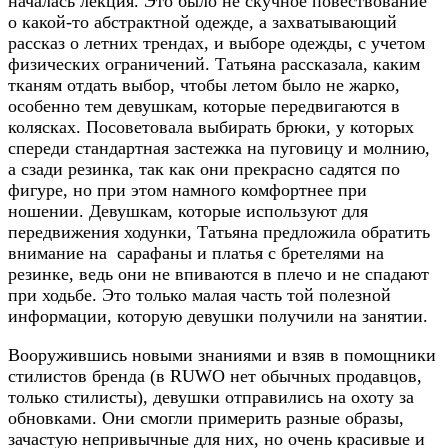
началась лекция. Это было не скучное повествование
о какой-то абстрактной одежде, а захватывающий
рассказ о летних трендах, и выборе одежды, с учетом
физических ограничений. Татьяна рассказала, каким
тканям отдать выбор, чтобы летом было не жарко,
особенно тем девушкам, которые передвигаются в
колясках. Посоветовала выбирать брюки, у которых
спереди стандартная застежка на пуговицу и молнию,
а сзади резинка, так как они прекрасно садятся по
фигуре, но при этом намного комфортнее при
ношении. Девушкам, которые используют для
передвижения ходунки, Татьяна предложила обратить
внимание на сарафаны и платья с бретелями на
резинке, ведь они не впиваются в плечо и не спадают
при ходьбе. Это только малая часть той полезной
информации, которую девушки получили на занятии.
Вооружившись новыми знаниями и взяв в помощники
стилистов бренда (в RUWO нет обычных продавцов,
только стилисты), девушки отправились на охоту за
обновками. Они смогли примерить разные образы,
зачастую непривычные для них, но очень красивые и