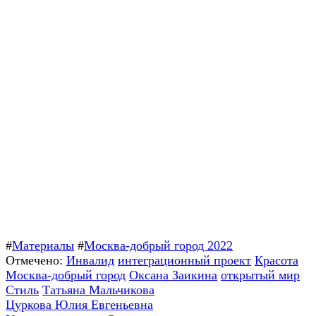
#
Материалы
#
Москва-добрый город 2022
Отмечено:
Инвалид
интеграционный проект
Красота
Москва-добрый город
Оксана Заикина
открытый мир
Стиль
Татьяна Мальчикова
Навигация
Предыдущая
Цуркова Юлия Евгеньевна