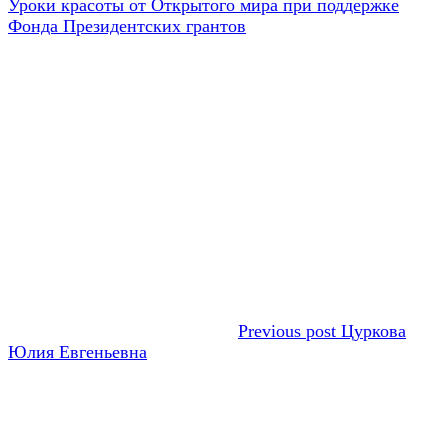
запись:
Следующая
Уроки красоты от Открытого мира при поддержке
по
запись:
Фонда Президентских грантов
записям
Previous post
Цуркова
Юлия Евгеньевна