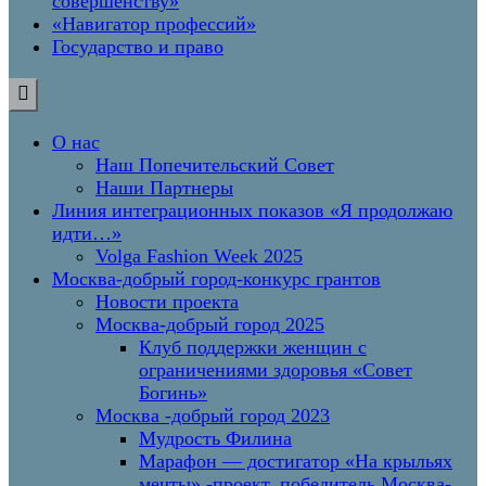
совершенству»
«Навигатор профессий»
Государство и право
О нас
Наш Попечительский Совет
Наши Партнеры
Линия интеграционных показов «Я продолжаю
идти…»
Volga Fashion Week 2025
Москва-добрый город-конкурс грантов
Новости проекта
Москва-добрый город 2025
Клуб поддержки женщин с
ограничениями здоровья «Совет
Богинь»
Москва -добрый город 2023
Мудрость Филина
Марафон — достигатор «На крыльях
мечты» -проект, победитель Москва-