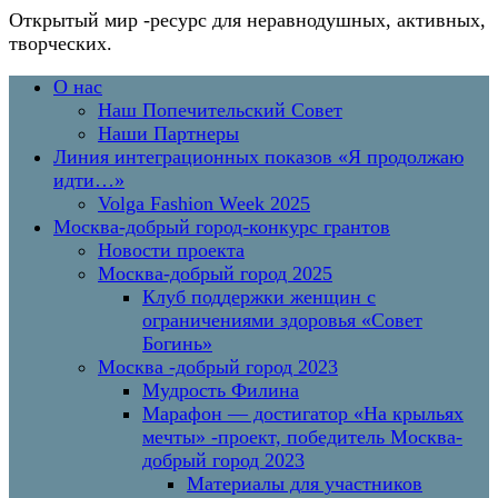
Открытый мир
-ресурс для неравнодушных, активных,
творческих.
Перейти
Основное
О нас
к
меню
Наш Попечительский Совет
содержимому
Наши Партнеры
Линия интеграционных показов «Я продолжаю
идти…»
Volga Fashion Week 2025
Москва-добрый город-конкурс грантов
Новости проекта
Москва-добрый город 2025
Клуб поддержки женщин с
ограничениями здоровья «Совет
Богинь»
Москва -добрый город 2023
Мудрость Филина
Марафон — достигатор «На крыльях
мечты» -проект, победитель Москва-
добрый город 2023
Материалы для участников