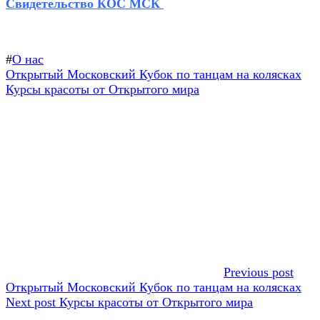
Свидетельство КОС МСК
#
О нас
Навигация
Предыдущая
Открытый Московский Кубок по танцам на колясках
запись:
Следующая
Курсы красоты от Открытого мира
по
запись:
записям
Previous post
Открытый Московский Кубок по танцам на колясках
Next post
Курсы красоты от Открытого мира