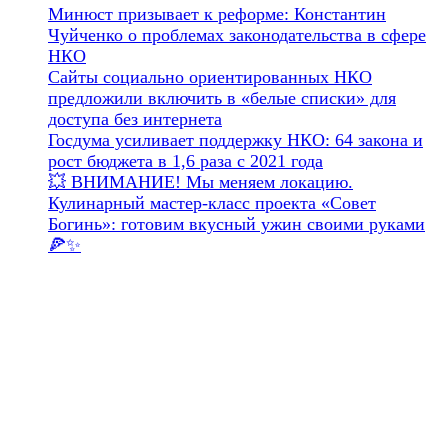
Минюст призывает к реформе: Константин
Чуйченко о проблемах законодательства в сфере
НКО
Сайты социально ориентированных НКО
предложили включить в «белые списки» для
доступа без интернета
Госдума усиливает поддержку НКО: 64 закона и
рост бюджета в 1,6 раза с 2021 года
💥 ВНИМАНИЕ! Мы меняем локацию.
Кулинарный мастер-класс проекта «Совет
Богинь»: готовим вкусный ужин своими руками
🍕✨