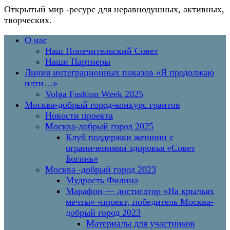
Открытый мир
-ресурс для неравнодушных, активных,
творческих.
Перейти
Основное
О нас
к
меню
Наш Попечительский Совет
содержимому
Наши Партнеры
Линия интеграционных показов «Я продолжаю
идти…»
Volga Fashion Week 2025
Москва-добрый город-конкурс грантов
Новости проекта
Москва-добрый город 2025
Клуб поддержки женщин с
ограничениями здоровья «Совет
Богинь»
Москва -добрый город 2023
Мудрость Филина
Марафон — достигатор «На крыльях
мечты» -проект, победитель Москва-
добрый город 2023
Материалы для участников