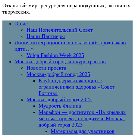
Открытый мир
-ресурс для неравнодушных, активных,
творческих.
Перейти
Основное
О нас
к
меню
Наш Попечительский Совет
содержимому
Наши Партнеры
Линия интеграционных показов «Я продолжаю
идти…»
Volga Fashion Week 2025
Москва-добрый город-конкурс грантов
Новости проекта
Москва-добрый город 2025
Клуб поддержки женщин с
ограничениями здоровья «Совет
Богинь»
Москва -добрый город 2023
Мудрость Филина
Марафон — достигатор «На крыльях
мечты» -проект, победитель Москва-
добрый город 2023
Материалы для участников