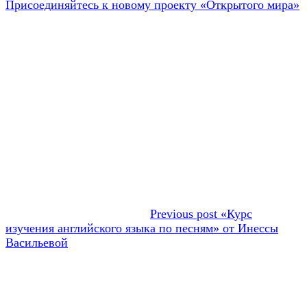
по
Следующая
Присоединяйтесь к новому проекту «Открытого мира»
записям
запись:
Previous post
«Курс
изучения английского языка по песням» от Инессы
Васильевой