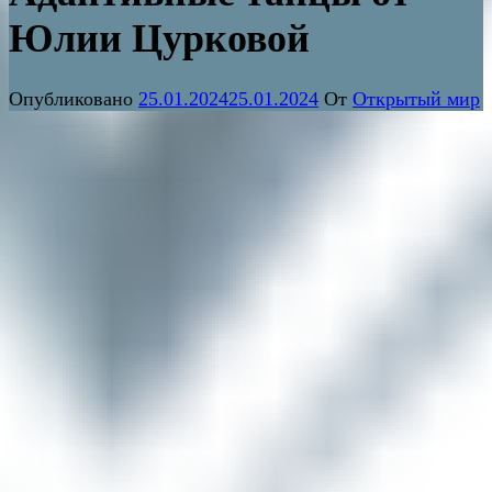
Юлии Цурковой
Опубликовано
25.01.2024
25.01.2024
От
Открытый мир