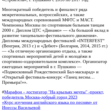
Многократный победитель и финалист ряда
межрегиональных, всероссийских, а также
международных соревнований МФТС и МАСТ.
Чемпионка Москвы по спортивным бальным танцам
2000 г. Диплом ЦТС «Динамо» — «За большой вклад в
развитие танцевально-фестивального движения».
Дипломы международных фестивалей «INTERFEST”
(Венгрия, 2013 г.) и «Дебют» (Болгария, 2014, 2015 гг.)
— «За отличную организацию отдыха, а также
спортивных мероприятий детей и молодёжи в
спортивно-оздоровительном комплексе». Организатор
ежегодных мероприятий в г. Пушкино —
«Подмосковный Рождественский Бал-маскарад» и
«Открытый фестиваль-конкурс «Танец весны…
Премьера!»».
#
Марафон - достигатор "На крыльях мечты" -проект,
победитель Москва-добрый город 2023
Навигация
Предыдущая
«Курс изучения английского языка по песням» от
запись:
Инессы Васильевой